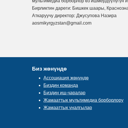
мультимедиа борборлор өз ишмердүүлүгүн 
Бирликтин дареги: Бишкек шаары, Краснозн
Аткаруучу директор: Джусупова Назира
aosmikyrgyzstan@gmail.com
Биз жөнүндө
Ассоциация жөнүндө
Биздин команда
Биздин иш-чаралар
Жамааттык мультимедиа борборлору
Жамааттык үналгылар