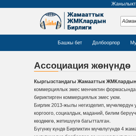
Жанылыкта
Башкы бет
Долбоорлор
Му
Ассоциация жөнүндө
Кыргызстандагы Жамааттык ЖМКлардын
коммерциялык эмес менчиктин формасынд
бириктирген коммерциялык эмес уюм.
Бирлик 2013-жылы негизделип, мүчөлөрдүн 
коргоого, социалдык, маданий, билим берүү
көздөөгө, жетишүүгө багытталган.
Бүгүнкү күндө Бирликтин мүчөлүгүндө 4 жам