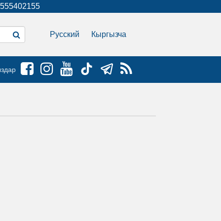
555402155
Русский
Кыргызча
ыздар