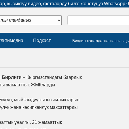
р, кызыктуу видео, фотолорду бизге жөнөтүңүз WhatsApp
0
льтимедиа
Подкаст
Биздин каналдарга жазылың
 Бирлиги
– Кыргызстандагы баардык
агы жамааттык ЖМКларды
укугун, мыйзамдуу кызыкчылыктарын
чүлүк жана кесипкөйлүк максаттарды
ааттык үналгы, 21 жамааттык