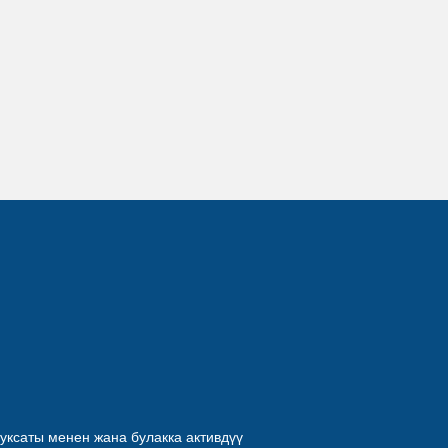
уксаты менен жана булакка активдүү