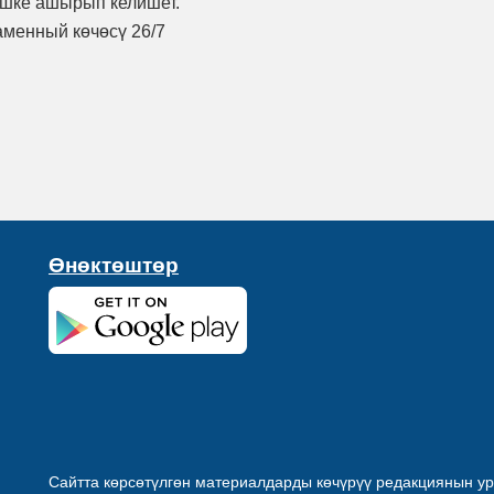
ишке ашырып келишет.
аменный көчөсү 26/7
Өнөктөштөр
Сайтта көрсөтүлгөн материалдарды көчүрүү редакциянын ур