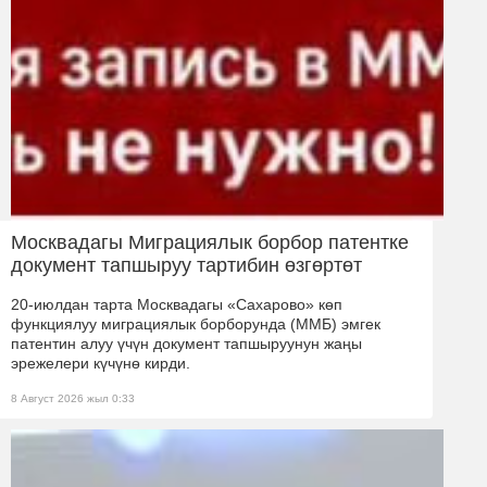
Москвадагы Миграциялык борбор патентке
документ тапшыруу тартибин өзгөртөт
20-июлдан тарта Москвадагы «Сахарово» көп
функциялуу миграциялык борборунда (ММБ) эмгек
патентин алуу үчүн документ тапшыруунун жаңы
эрежелери күчүнө кирди.
8 Август 2026 жыл 0:33