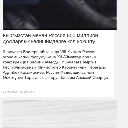
Кыргызстан менен Россия 800 миллион
долларлык келишимдерге кол коюшту
6-августта Бостери айылында VIII Кыргыз-Россия
экономикалык форуму жана XII Аймактар аралык
конференция расмий ачылды. Иш-чарага Кыргыз
Республикасынын Министрлер Кабинетинин Төрагасы
Адылбек Касымалиев, Россия Федерациясынын
Өкмөтүнүн Төрагасынын орун басары Алексей Оверчук,
…
7 Август 2026 жыл 8:16