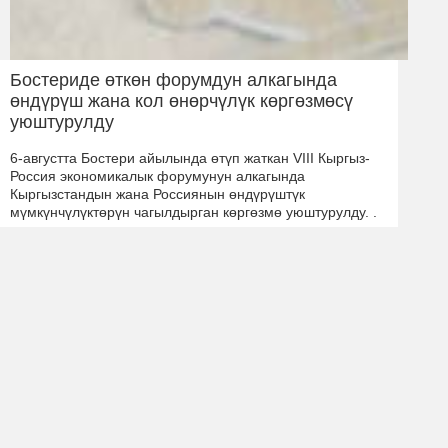
Бостериде өткөн форумдун алкагында
өндүрүш жана кол өнөрчүлүк көргөзмөсү
уюштурулду
6-августта Бостери айылында өтүп жаткан VIII Кыргыз-
Россия экономикалык форумунун алкагында
Кыргызстандын жана Россиянын өндүрүштүк
мүмкүнчүлүктөрүн чагылдырган көргөзмө уюштурулду. .
6 Август 2026 жыл 23:43