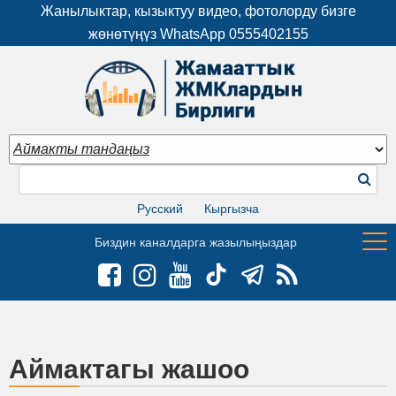
Жанылыктар, кызыктуу видео, фотолорду бизге
жөнөтүңүз WhatsApp
0555402155
Русский
Кыргызча
Биздин каналдарга жазылыңыздар
Аймактагы жашоо