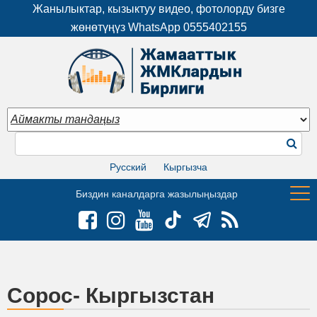
Жанылыктар, кызыктуу видео, фотолорду бизге
жөнөтүңүз WhatsApp
0555402155
Русский
Кыргызча
Биздин каналдарга жазылыңыздар
Сорос- Кыргызстан