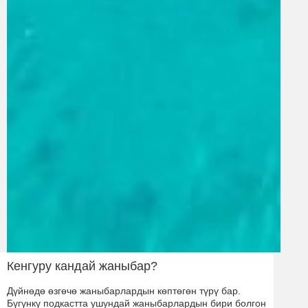
Кенгуру кандай жаныбар?
Дүйнөдө өзгөчө жаныбарлардын көптөгөн түрү бар.
Бүгүнкү подкастта ушундай жаныбарлардын бири болгон