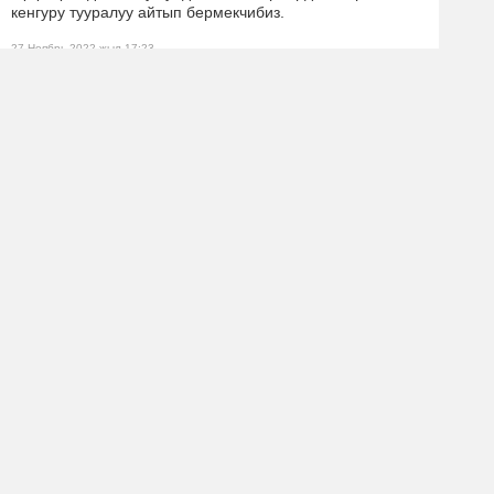
кенгуру тууралуу айтып бермекчибиз.
27 Ноябрь 2022 жыл 17:23