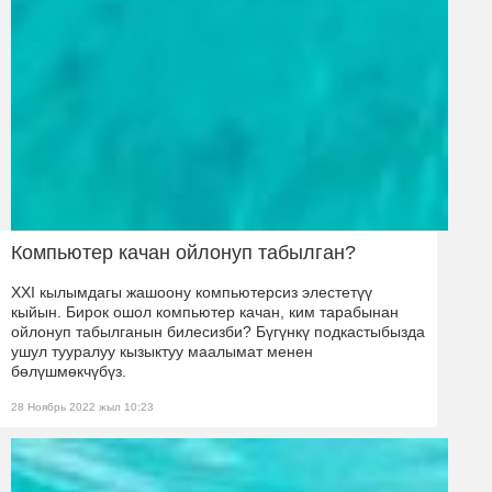
Компьютер качан ойлонуп табылган?
XXI кылымдагы жашоону компьютерсиз элестетүү
кыйын. Бирок ошол компьютер качан, ким тарабынан
ойлонуп табылганын билесизби? Бүгүнкү подкастыбызда
ушул тууралуу кызыктуу маалымат менен
бөлүшмөкчүбүз.
28 Ноябрь 2022 жыл 10:23