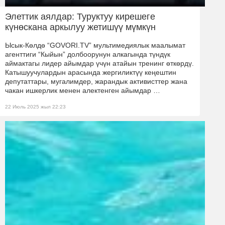
Элеттик аялдар: Туруктуу кирешеге
күнөскана аркылуу жетишүү мүмкүн
Ысык-Көлдө “GOVORI.TV” мультимедиялык маалымат
агенттиги “Кыйын” долбоорунун алкагында түндүк
аймактагы лидер айымдар үчүн атайын тренинг өткөрдү.
Катышуучулардын арасында жергиликтүү кеңештин
депутаттары, мугалимдер, жарандык активисттер жана
чакан ишкерлик менен алектенген айымдар …
22 Июль 2025 жыл 22:23