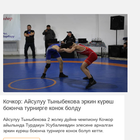
Кочкор: Айсулуу Тыныбекова эркин күрөш
боюнча турнирге конок болду
Айсулуу Тыныбекова 2 жолку дүйнө чемпиону Кочкор
айылында Турдакун Усубалиевдин элесине арналган
эркин күрөш боюнча турнирге конок болуп кетти.