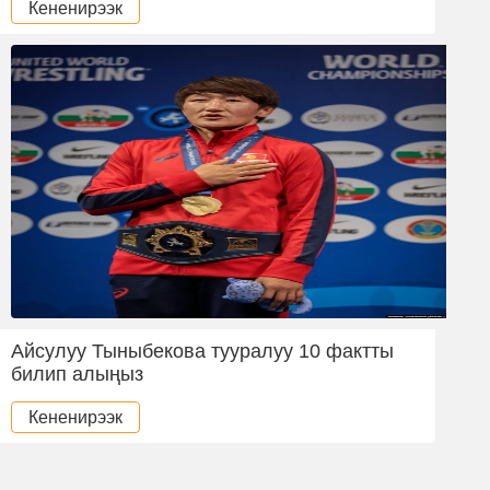
Кененирээк
Айсулуу Тыныбекова тууралуу 10 фактты
билип алыңыз
Кененирээк