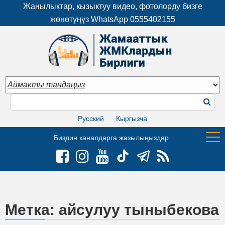
Жанылыктар, кызыктуу видео, фотолорду бизге
жөнөтүңүз WhatsApp
0555402155
Русский
Кыргызча
Биздин каналдарга жазылыңыздар
Метка:
айсулуу тыныбекова