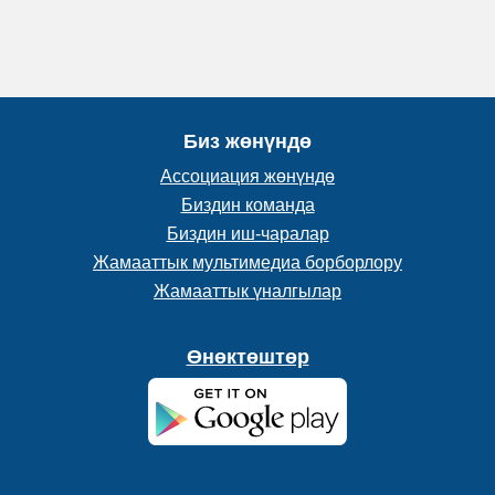
Биз жөнүндө
Ассоциация жөнүндө
Биздин команда
Биздин иш-чаралар
Жамааттык мультимедиа борборлору
Жамааттык үналгылар
Өнөктөштөр