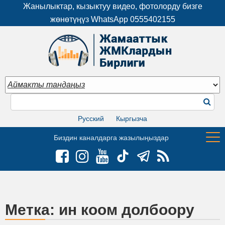
Жанылыктар, кызыктуу видео, фотолорду бизге
жөнөтүңүз WhatsApp
0555402155
Русский
Кыргызча
Биздин каналдарга жазылыңыздар
Метка:
ин коом долбоору