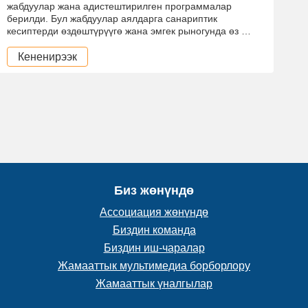
жабдуулар жана адистештирилген программалар
берилди. Бул жабдуулар аялдарга санариптик
кесиптерди өздөштүрүүгө жана эмгек рыногунда өз …
Кененирээк
Биз жөнүндө
Ассоциация жөнүндө
Биздин команда
Биздин иш-чаралар
Жамааттык мультимедиа борборлору
Жамааттык үналгылар