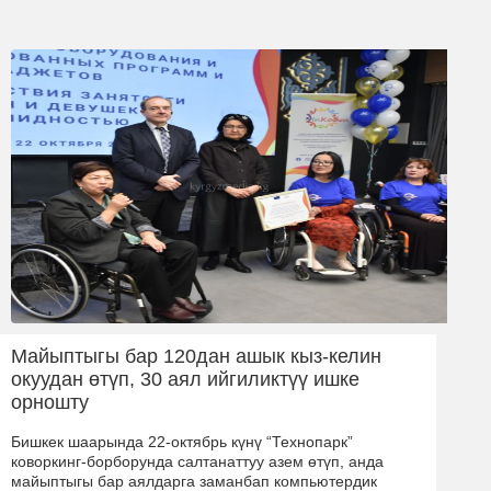
Майыптыгы бар 120дан ашык кыз-келин
окуудан өтүп, 30 аял ийгиликтүү ишке
орношту
Бишкек шаарында 22-октябрь күнү “Технопарк”
коворкинг-борборунда салтанаттуу азем өтүп, анда
майыптыгы бар аялдарга заманбап компьютердик