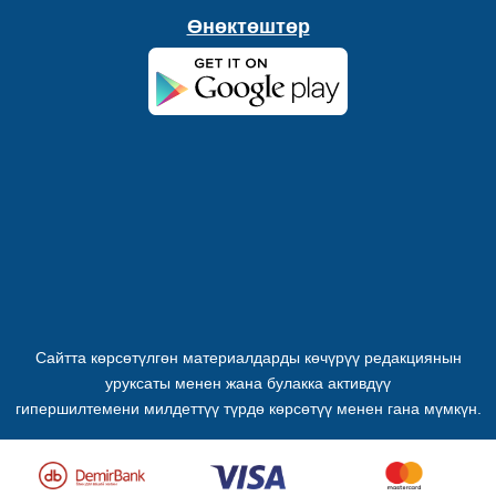
Өнөктөштөр
Сайтта көрсөтүлгөн материалдарды көчүрүү редакциянын
уруксаты менен жана булакка активдүү
гипершилтемени милдеттүү түрдө көрсөтүү менен гана мүмкүн.