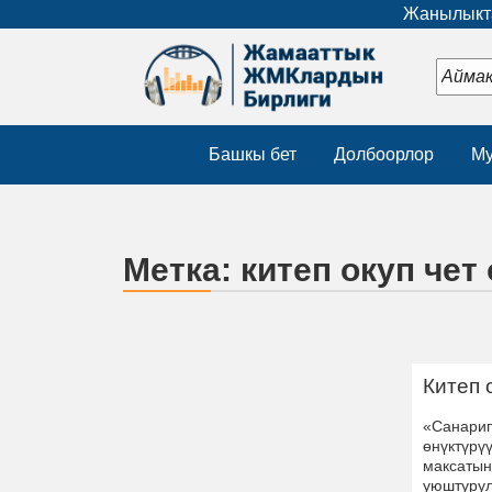
Жанылыкта
Башкы бет
Долбоорлор
Му
Метка:
китеп окуп чет
Китеп 
«Санарип
өнүктүрү
максатын
уюштурул