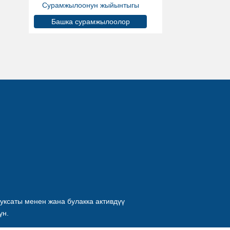
Сурамжылоонун жыйынтыгы
Башка сурамжылоолор
уксаты менен жана булакка активдүү
үн.