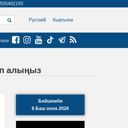
555402155
Русский
Кыргызча
ыздар
уп алыңыз
Бейшемби
6 Баш оона 2026