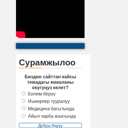
Сурамжылоо
Биздин сайттан кайсы
темадагы макаланы
окугуңуз келет?
Билим берүү
Ишкерлер тууралуу
Медицина багытында
Айыл чарба жаатында