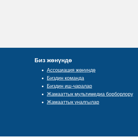
Биз жөнүндө
Ассоциация жөнүндө
Биздин команда
Биздин иш-чаралар
Жамааттык мультимедиа борборлору
Жамааттык үналгылар