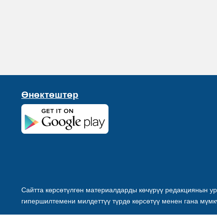
Өнөктөштөр
Сайтта көрсөтүлгөн материалдарды көчүрүү редакциянын ур
гипершилтемени милдеттүү түрдө көрсөтүү менен гана мүмк