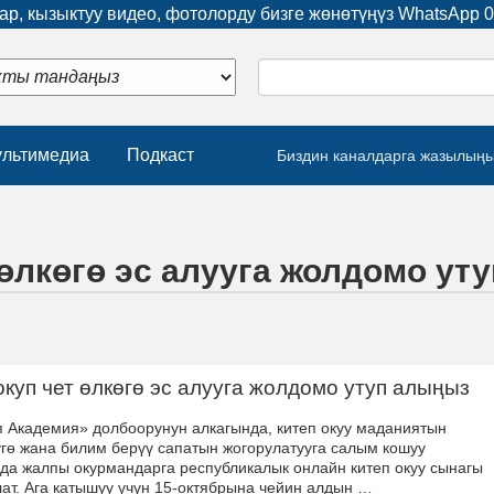
р, кызыктуу видео, фотолорду бизге жөнөтүңүз WhatsApp
0
льтимедиа
Подкаст
Биздин каналдарга жазылың
 өлкөгө эс алууга жолдомо ут
окуп чет өлкөгө эс алууга жолдомо утуп алыңыз
 Академия» долбоорунун алкагында, китеп окуу маданиятын
үгө жана билим берүү сапатын жогорулатууга салым кошуу
да жалпы окурмандарга республикалык онлайн китеп окуу сынагы
ат. Ага катышуу үчүн 15-октябрына чейин алдын …