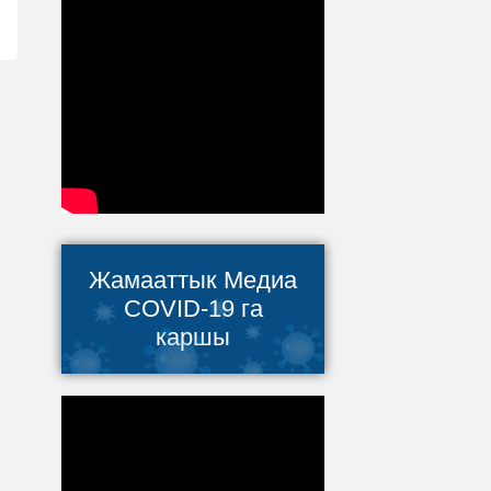
Жамааттык Медиа
COVID-19 га
каршы