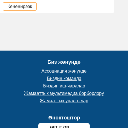
Кененирээк
Биз жөнүндө
Ассоциация жөнүндө
Биздин команда
Биздин иш-чаралар
Жамааттык мультимедиа борборлору
Жамааттык үналгылар
Өнөктөштөр