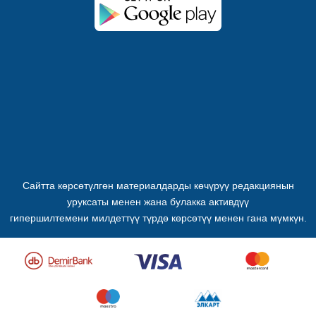
Сайтта көрсөтүлгөн материалдарды көчүрүү редакциянын
уруксаты менен жана булакка активдүү
гипершилтемени милдеттүү түрдө көрсөтүү менен гана мүмкүн.