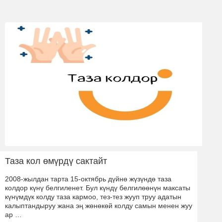
Таза кол өмүрдү сактайт
2008-жылдан тарта 15-октябрь дүйнө жүзүндө таза
колдор күнү белгиленет. Бул күндү белгилөөнүн максаты
күнүмдүк колду таза кармоо, тез-тез жууп труу адатын
калыптандыруу жана эң жөнөкөй колду самын менен жуу
ар …