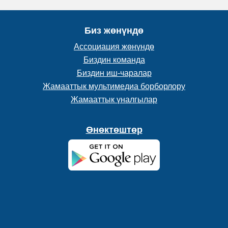
Биз жөнүндө
Ассоциация жөнүндө
Биздин команда
Биздин иш-чаралар
Жамааттык мультимедиа борборлору
Жамааттык үналгылар
Өнөктөштөр