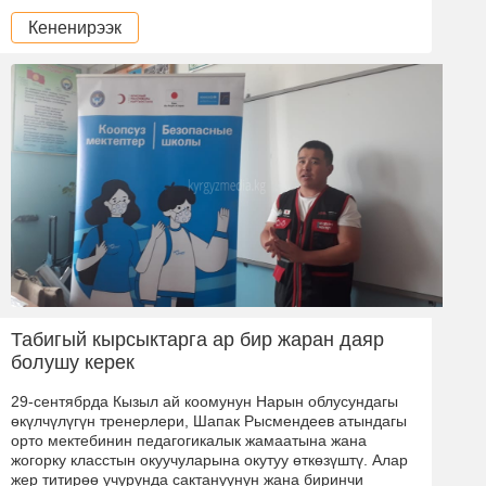
Кененирээк
Табигый кырсыктарга ар бир жаран даяр
болушу керек
29-сентябрда Кызыл ай коомунун Нарын облусундагы
өкүлчүлүгүн тренерлери, Шапак Рысмендеев атындагы
орто мектебинин педагогикалык жамаатына жана
жогорку класстын окуучуларына окутуу өткөзүштү. Алар
жер титирөө учурунда сактануунун жана биринчи