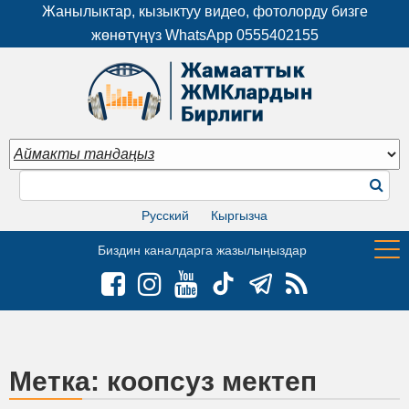
Жанылыктар, кызыктуу видео, фотолорду бизге
жөнөтүңүз WhatsApp
0555402155
Русский
Кыргызча
Биздин каналдарга жазылыңыздар
Метка:
коопсуз мектеп