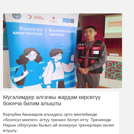
Мугалимдер алгачкы жардам көрсөтүү
боюнча билим алышты
Корчубек Акназаров атындагы орто мектебинде
«Коопсуз мектеп» аттуу тренинг болуп өттү. Тренингди
Нарын облусунан Кызыл ай коомунун тренерлери келип
өтүштү.