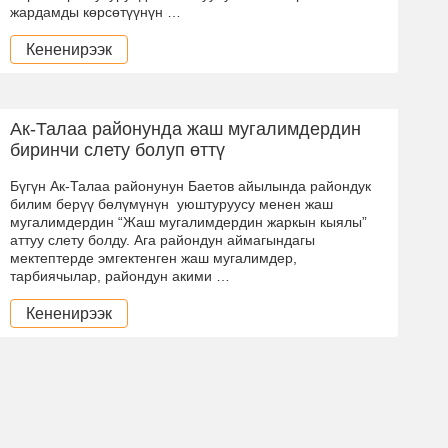
жардамды көрсөтүүнүн …
Кененирээк
Ак-Талаа районунда жаш мугалимдердин
биринчи слету болуп өттү
Бүгүн Ак-Талаа районунун Баетов айылында райондук
билим берүү бөлүмүнүн уюштуруусу менен жаш
мугалимдердин “Жаш мугалимдердин жаркын кыялы”
аттуу слету болду. Ага райондун аймагындагы
мектептерде эмгектенген жаш мугалимдер,
тарбиячылар, райондун акими …
Кененирээк