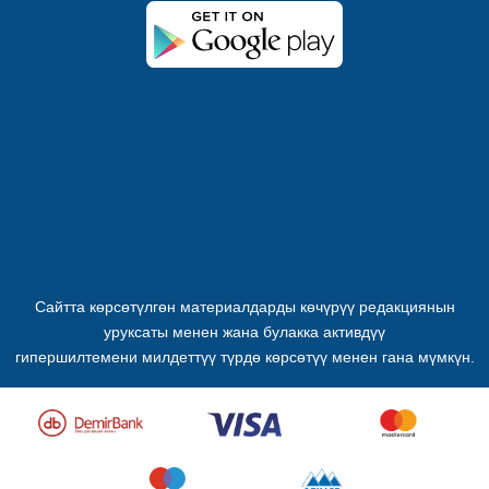
Сайтта көрсөтүлгөн материалдарды көчүрүү редакциянын
уруксаты менен жана булакка активдүү
гипершилтемени милдеттүү түрдө көрсөтүү менен гана мүмкүн.