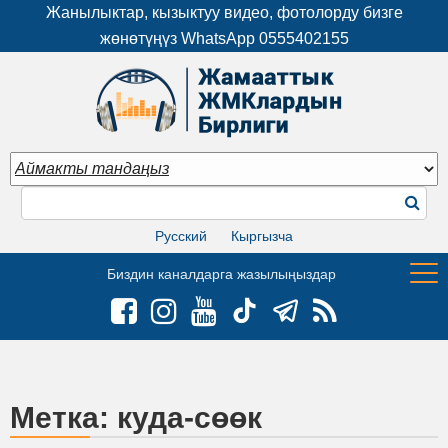
Жанылыктар, кызыктуу видео, фотолорду бизге
жөнөтүңүз WhatsApp
0555402155
Русский
Кыргызча
Биздин каналдарга жазылыңыздар
Метка:
куда-сөөк