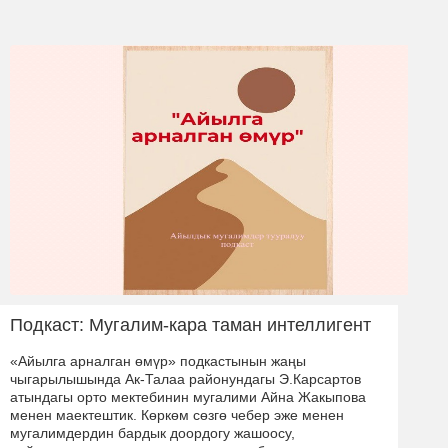
Подкаст: Мугалим-кара таман интеллигент
«Айылга арналган өмүр» подкастынын жаңы
чыгарылышында Ак-Талаа районундагы Э.Карсартов
атындагы орто мектебинин мугалими Айна Жакыпова
менен маектештик. Көркөм сөзгө чебер эже менен
мугалимдердин бардык доордогу жашоосу,