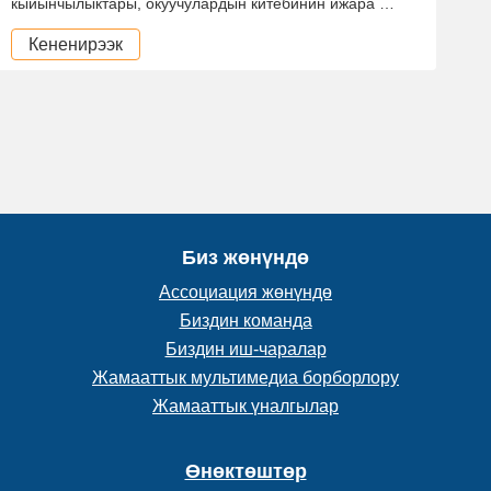
кыйынчылыктары, окуучулардын китебинин ижара …
Кененирээк
Биз жөнүндө
Ассоциация жөнүндө
Биздин команда
Биздин иш-чаралар
Жамааттык мультимедиа борборлору
Жамааттык үналгылар
Өнөктөштөр