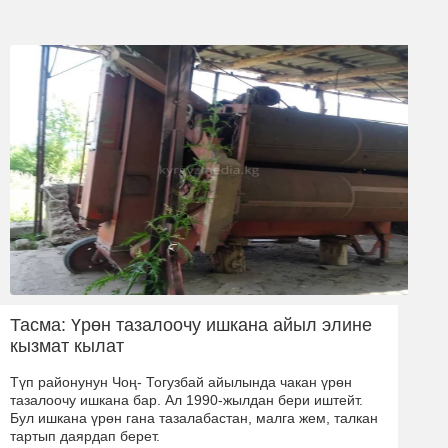
Тасма: Үрөн тазалоочу ишкана айыл элине
кызмат кылат
Түп районунун Чоң- Тогузбай айылында чакан үрөн
тазалоочу ишкана бар. Ал 1990-жылдан бери иштейт.
Бул ишкана үрөн гана тазалабастан, малга жем, талкан
тартып даярдап берет.