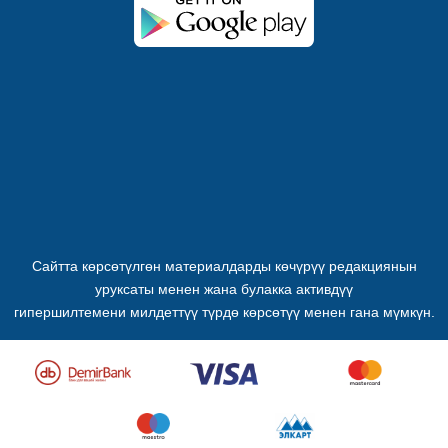
Сайтта көрсөтүлгөн материалдарды көчүрүү редакциянын
уруксаты менен жана булакка активдүү
гипершилтемени милдеттүү түрдө көрсөтүү менен гана мүмкүн.