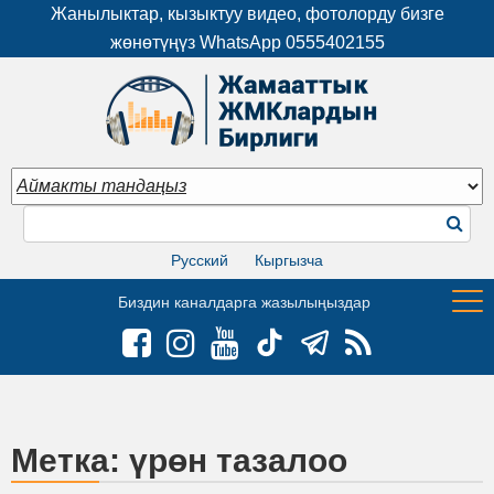
Жанылыктар, кызыктуу видео, фотолорду бизге
жөнөтүңүз WhatsApp
0555402155
Русский
Кыргызча
Биздин каналдарга жазылыңыздар
Метка:
үрөн тазалоо