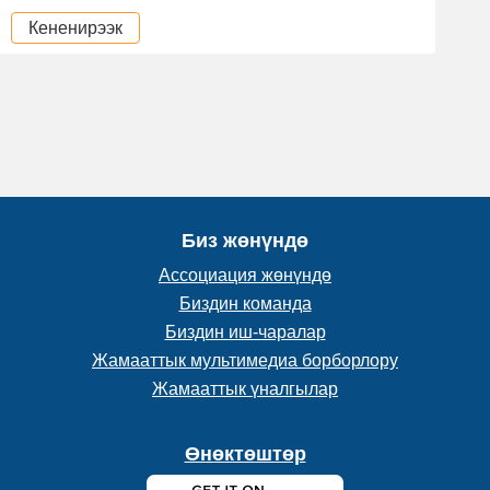
Кененирээк
Биз жөнүндө
Ассоциация жөнүндө
Биздин команда
Биздин иш-чаралар
Жамааттык мультимедиа борборлору
Жамааттык үналгылар
Өнөктөштөр