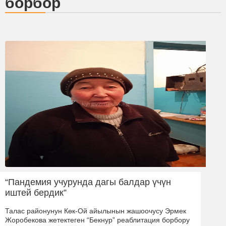
борбор
“Пандемия учурунда дагы балдар үчүн
иштей бердик”
Талас районунун Көк-Ой айылынын жашоочусу Эрмек
Жоробекова жетектеген “Бекнур” реаблитация борбору