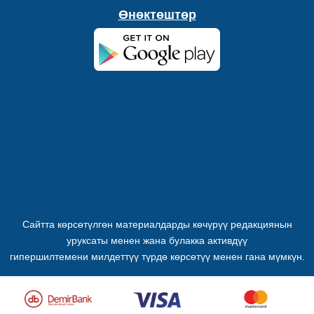
Өнөктөштөр
Сайтта көрсөтүлгөн материалдарды көчүрүү редакциянын
уруксаты менен жана булакка активдүү
гипершилтемени милдеттүү түрдө көрсөтүү менен гана мүмкүн.