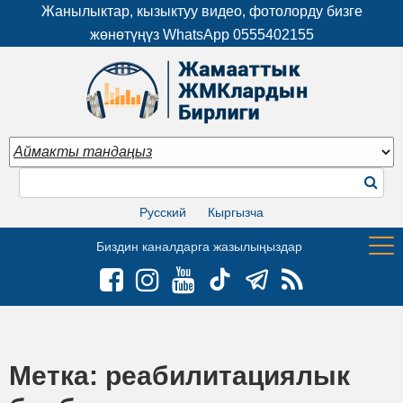
Жанылыктар, кызыктуу видео, фотолорду бизге
жөнөтүңүз WhatsApp
0555402155
Русский
Кыргызча
Биздин каналдарга жазылыңыздар
Метка:
реабилитациялык