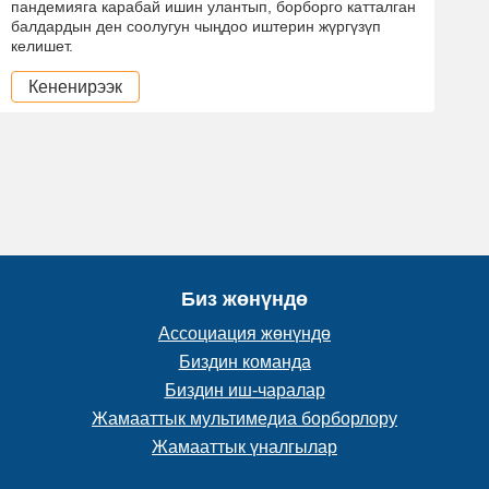
пандемияга карабай ишин улантып, борборго катталган
балдардын ден соолугун чыңдоо иштерин жүргүзүп
келишет.
Кененирээк
Биз жөнүндө
Ассоциация жөнүндө
Биздин команда
Биздин иш-чаралар
Жамааттык мультимедиа борборлору
Жамааттык үналгылар