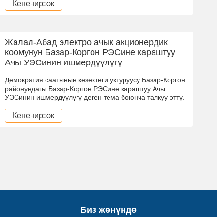
Кененирээк
Жалал-Абад электро ачык акционердик
коомунун Базар-Коргон РЭСине караштуу
Ачы УЭСинин ишмердүүлүгү
Демократия саатынын кезектеги уктуруусу Базар-Коргон
районундагы Базар-Коргон РЭСине караштуу Ачы
УЭСинин ишмердүүлүгү деген тема боюнча талкуу өттү.
Кененирээк
Биз жөнүндө