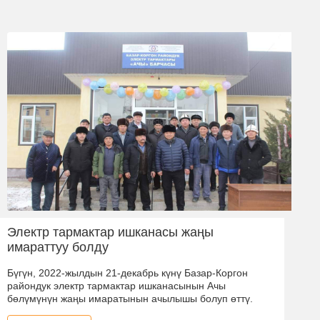
Электр тармактар ишканасы жаңы
имараттуу болду
Бүгүн, 2022-жылдын 21-декабрь күнү Базар-Коргон
райондук электр тармактар ишканасынын Ачы
бөлүмүнүн жаңы имаратынын ачылышы болуп өттү.