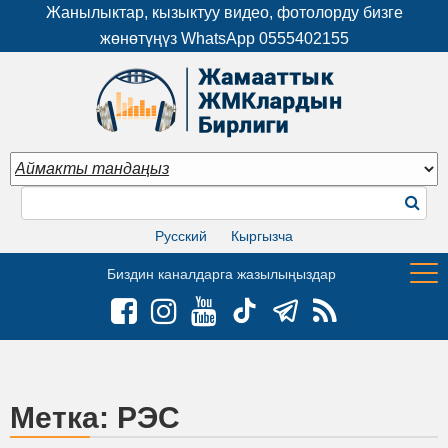
Жанылыктар, кызыктуу видео, фотолорду бизге
жөнөтүңүз WhatsApp
0555402155
Русский
Кыргызча
Биздин каналдарга жазылыңыздар
Метка:
РЭС