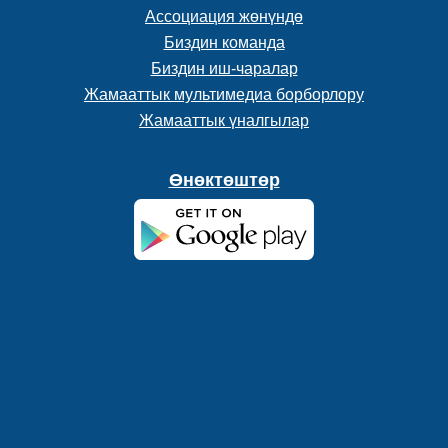
Ассоциация жөнүндө
Биздин команда
Биздин иш-чаралар
Жамааттык мультимедиа борборлору
Жамааттык үналгылар
Өнөктөштөр