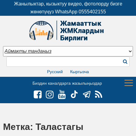
Жанылыктар, кызыктуу видео, фотолорду бизге
жөнөтүңүз WhatsApp
0555402155
Русский
Кыргызча
Биздин каналдарга жазылыңыздар
Метка:
Таластагы