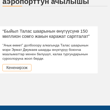
аэропорттун ачылышы
“Быйыл Талас шаарынын өнүгүүсүнө 150
миллион сомго жакын каражат сарпталат”
“Ачык өкмөт” долбооору алкагында Талас шаарынын
мэри Эрмат Джумаев шаарды өнүктүрүү боюнча
маалыматтар менен бөлүшүп, калаа тургундарынын
суроолоруна жооп берди.
Кененирээк