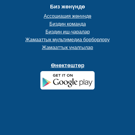
Биз жөнүндө
Ассоциация жөнүндө
Биздин команда
Биздин иш-чаралар
Жамааттык мультимедиа борборлору
Жамааттык үналгылар
Өнөктөштөр