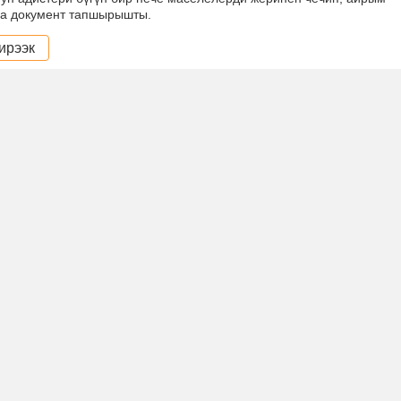
а документ тапшырышты.
ирээк