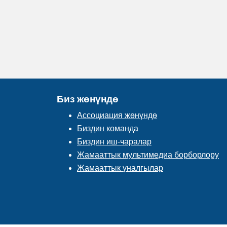
Биз жөнүндө
Ассоциация жөнүндө
Биздин команда
Биздин иш-чаралар
Жамааттык мультимедиа борборлору
Жамааттык үналгылар