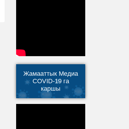
Жамааттык Медиа
COVID-19 га
каршы