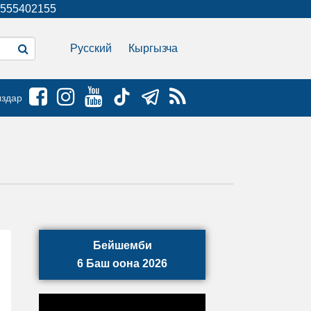
555402155
Русский
Кыргызча
ыздар
Бейшемби
6 Баш оона 2026