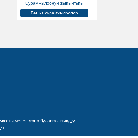
Сурамжылоонун жыйынтыгы
Башка сурамжылоолор
уксаты менен жана булакка активдүү
үн.