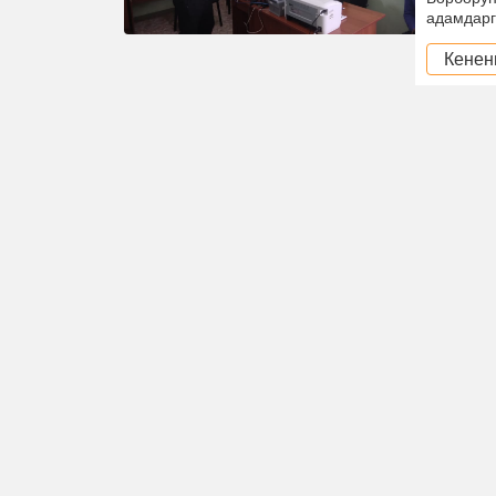
адамдарг
Кенен