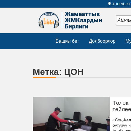
Жанылыкта
Башкы бет
Долбоорлор
Му
Метка:
ЦОН
Төлөк:
тейлөө
«Соң-Көл
бүтүрүү 
Борборун