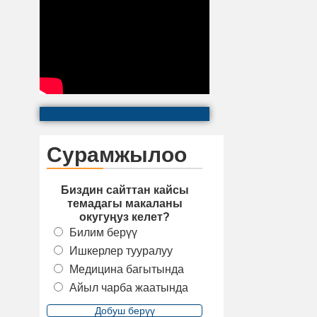
Сурамжылоо
Биздин сайттан кайсы
темадагы макаланы
окугуңуз келет?
Билим берүү
Ишкерлер тууралуу
Медицина багытында
Айыл чарба жаатында