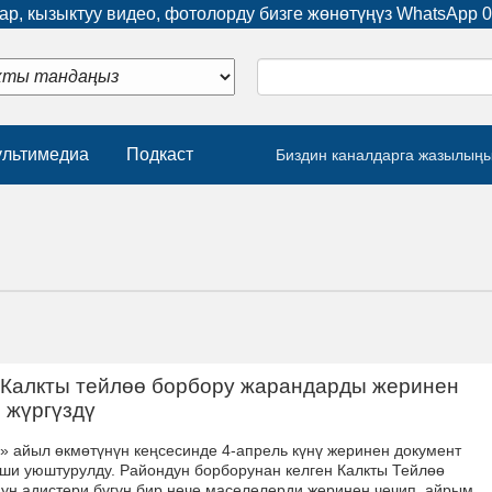
р, кызыктуу видео, фотолорду бизге жөнөтүңүз WhatsApp
0
льтимедиа
Подкаст
Биздин каналдарга жазылың
 Калкты тейлөө борбору жарандарды жеринен
 жүргүздү
» айыл өкмөтүнүн кеңсесинде 4-апрель күнү жеринен документ
иши уюштурулду. Райондун борборунан келген Калкты Тейлөө
ун адистери бүгүн бир нече маселелерди жеринен чечип, айрым