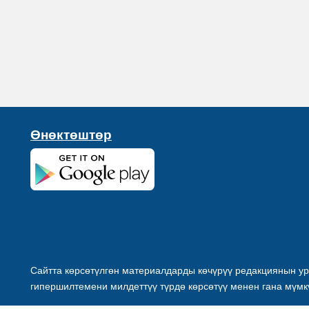
Өнөктөштөр
Сайтта көрсөтүлгөн материалдарды көчүрүү редакциянын ур
гипершилтемени милдеттүү түрдө көрсөтүү менен гана мүмк