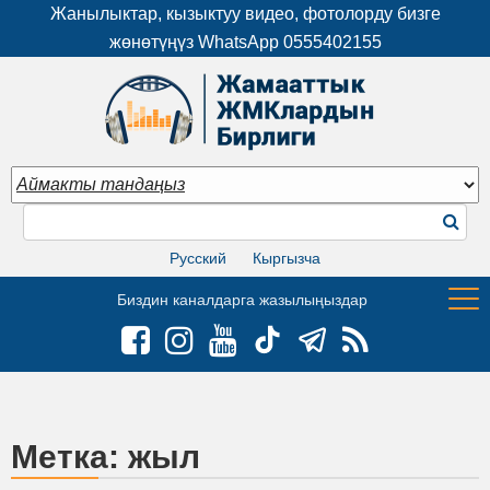
Жанылыктар, кызыктуу видео, фотолорду бизге
жөнөтүңүз WhatsApp
0555402155
Русский
Кыргызча
Биздин каналдарга жазылыңыздар
Метка:
жыл