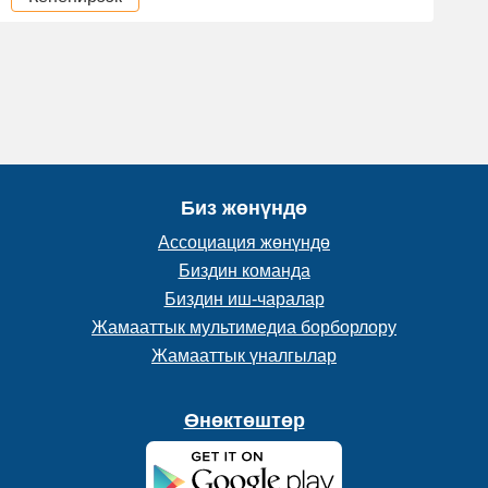
Биз жөнүндө
Ассоциация жөнүндө
Биздин команда
Биздин иш-чаралар
Жамааттык мультимедиа борборлору
Жамааттык үналгылар
Өнөктөштөр