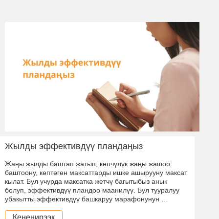
Жылды эффективдүү пландаңыз
Жаңы жылды баштап жатып, көпчүлүк жаңы жашоо
баштоону, көптөгөн максаттарды ишке ашырууну максат
кылат. Бул учурда максатка жетчү багытыбыз анык
болуп, эффективдүү пландоо маанилүү. Бул тууралуу
убакытты эффективдүү башкаруу марафонунун …
Кененирээк