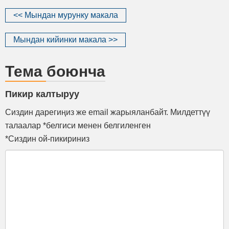
<< Мындан мурунку макала
Мындан кийинки макала >>
Тема боюнча
Пикир калтыруу
Сиздин дарегиңиз же email жарыяланбайт. Милдеттүү
талаалар *белгиси менен белгиленген
*Сиздин ой-пикириниз