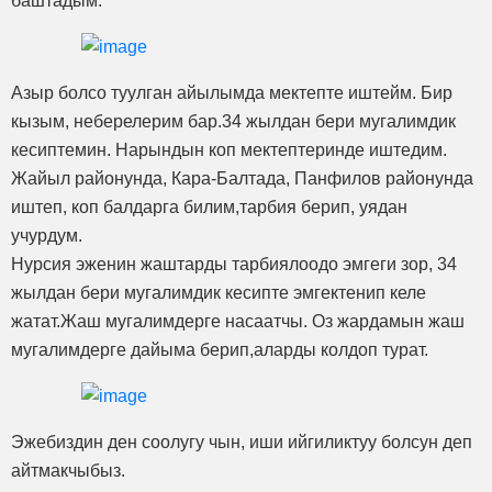
баштадым.
Азыр болсо туулган айылымда мектепте иштейм. Бир
кызым, неберелерим бар.34 жылдан бери мугалимдик
кесиптемин. Нарындын коп мектептеринде иштедим.
Жайыл районунда, Кара-Балтада, Панфилов районунда
иштеп, коп балдарга билим,тарбия берип, уядан
учурдум.
Нурсия эженин жаштарды тарбиялоодо эмгеги зор, 34
жылдан бери мугалимдик кесипте эмгектенип келе
жатат.Жаш мугалимдерге насаатчы. Оз жардамын жаш
мугалимдерге дайыма берип,аларды колдоп турат.
Эжебиздин ден соолугу чын, иши ийгиликтуу болсун деп
айтмакчыбыз.