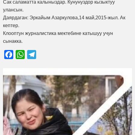
Сак саламатта калыныздар. Кунунуздор кызыктуу
улансын.
Даярдаган: Эркайым Азаркулова,14 май,2015-жыл. Ак
кептер.
Клооптун журналистика мектебине катышуу учун
сынакка.
Facebook
WhatsApp
Telegram