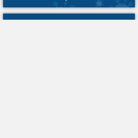
Биз жөнүндө
Ассоциация жөнүндө
Биздин команда
Биздин иш-чаралар
Жамааттык мультимедиа борборлору
Жамааттык үналгылар
Өнөктөштөр