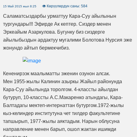
Көрүүлөрдүн саны: 584
15 Май 2015 жыл 8:25
Саламатсыздарбы урматтуу Кара-Суу айылынын
тургундары!!! Эфирде Ак кептер. Сиздер менен
Эркеайым Азаркулова. Бугунку биз сиздерге
айылыбыздын ардактуу мугалими Болотова Нурсия эже
жонундо айтып бермекчибиз.
Кененирээк маалыматты эженин озунон алсак.
Мен 1955-жылы Калинин азыркы Жайыл районунда
Кара-Суу айылында торолгом. 4-классты айылдан
бутуруп, 10-классты А.С.Макаренко атындагы, Кара-
Балтадагы мектеп-интернаттан бутургом.1972-жылы
кыз-келиндер институтуна чет тилдер факультетине
тапшырып, 1977-жылы аяктадым. Нарын облусуна
направление менен барып, ошол жактан ишимди