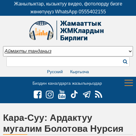
Жанылыктар, кызыктуу видео, фотолорду бизге
жөнөтүңүз WhatsApp
0555402155
Русский
Кыргызча
Биздин каналдарга жазылыңыздар
Кара-Суу: Ардактуу
мугалим Болотова Нурсия