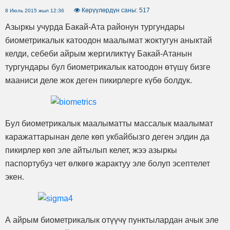
Көрүүлөрдүн саны: 517
8 Июль 2015 жыл 12:36
Азыркы учурда Бакай-Ата районун тургундары
биометрикалык катоодон маалымат жоктугун аныктай
келди, себеби айрым жергиликтүү Бакай-Атанын
тургундары бул биометрикалык катоодон өтүшү бизге
мааниси деле жок деген пикирлерге күбө болдук.
Бул биометрикалык маалыматты массалык маалымат
каражаттарынан деле көп укбайбызго деген элдин да
пикирлер көп эле айтылып келет, жээ азыркы
паспортубуз чет өлкөгө жарактуу эле болуп эсептелет
экен.
А айрым биометрикалык отүүчү пунктылардан ачык эле