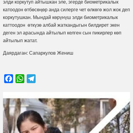
элди коркутуп айтышкан эле, эгерде биометрикалык
катоодон өтбөсөңөр анда силерге чет өлкөгө жол жок деп
коркутушкан. Мындай көрүнүш элди биометрикалык
каттоодон өткүзө албай жаткандыгын билдирет экен
деген эл арасында айтылып келген сын пикирлер көп
айтылып жатат.
Даярдаган: Сапаркулов Жениш
Facebook
WhatsApp
Telegram