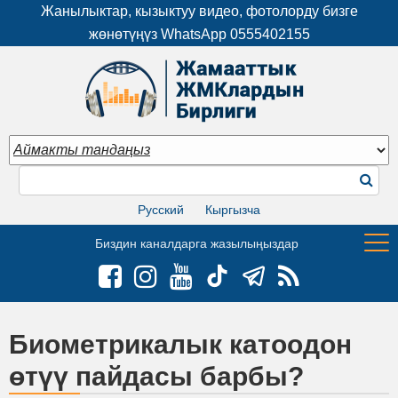
Жанылыктар, кызыктуу видео, фотолорду бизге
жөнөтүңүз WhatsApp
0555402155
Русский
Кыргызча
Биздин каналдарга жазылыңыздар
Биометрикалык катоодон
өтүү пайдасы барбы?