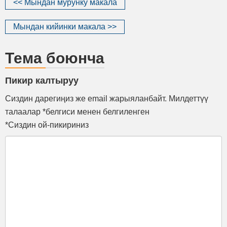
<< Мындан мурунку макала
Мындан кийинки макала >>
Тема боюнча
Пикир калтыруу
Сиздин дарегиңиз же email жарыяланбайт. Милдеттүү
талаалар *белгиси менен белгиленген
*Сиздин ой-пикириниз