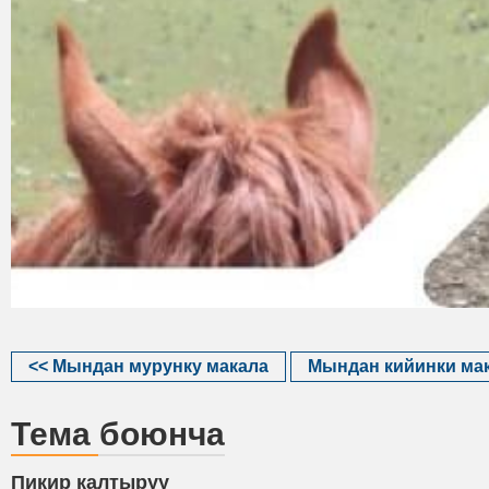
<< Мындан мурунку макала
Мындан кийинки мак
Тема боюнча
Пикир калтыруу