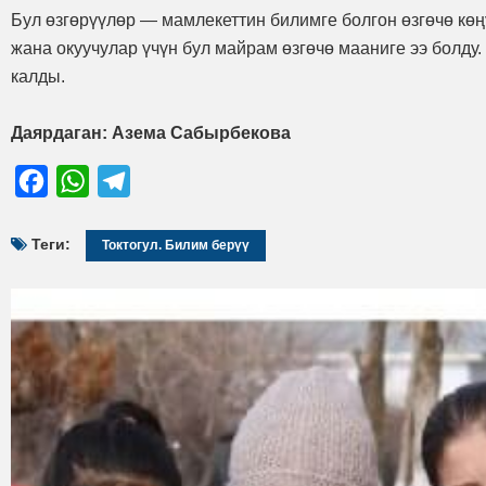
Бул өзгөрүүлөр — мамлекеттин билимге болгон өзгөчө кө
жана окуучулар үчүн бул майрам өзгөчө мааниге ээ болд
калды.
Даярдаган: Азема Сабырбекова
Facebook
WhatsApp
Telegram
Теги:
Токтогул. Билим берүү