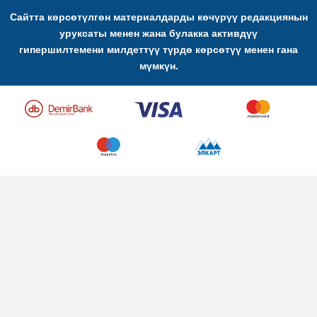
Сайтта көрсөтүлгөн материалдарды көчүрүү редакциянын
уруксаты менен жана булакка активдүү
гипершилтемени милдеттүү түрдө көрсөтүү менен гана
мүмкүн.