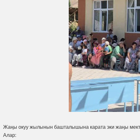
Жаңы окуу жылынын башталышына карата эки жаңы мект
Алар: