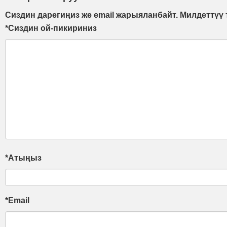
Сиздин дарегиңиз же email жарыяланбайт. Милдеттүү 
*Сиздин ой-пикириниз
*Атыңыз
*Email