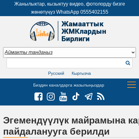
Жанылыктар, кызыктуу видео, фотолорду бизге
жөнөтүңүз WhatsApp
0555402155
Русский
Кыргызча
Биздин каналдарга жазылыңыздар
Эгемендүүлүк майрамына кар
пайдаланууга берилди