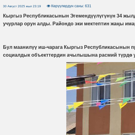
Көрүүлөрдүн саны: 631
30 Август 2025 жыл 23:19
Кыргыз Республикасынын Эгемендүүлүгүнүн 34 жылды
учурлар орун алды. Райондо эки мектептин жаңы има
Бул маанилүү иш-чарага Кыргыз Республикасынын п
социалдык объекттердин ачылышына расмий түрдө у