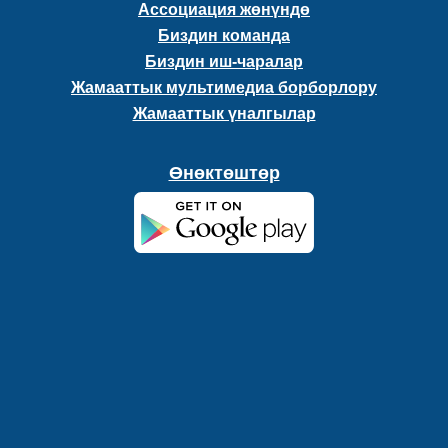
Ассоциация жөнүндө
Биздин команда
Биздин иш-чаралар
Жамааттык мультимедиа борборлору
Жамааттык үналгылар
Өнөктөштөр