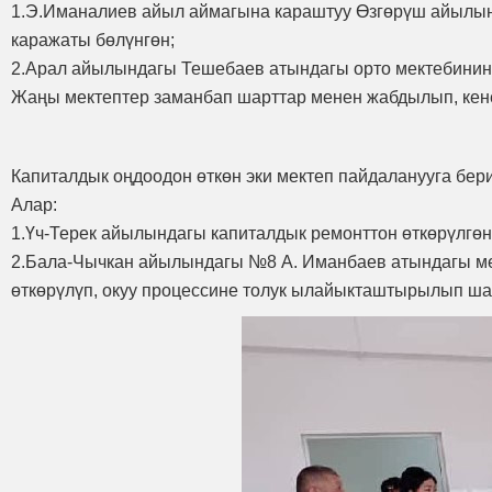
1.Э.Иманалиев айыл аймагына караштуу Өзгөрүш айылынд
каражаты бөлүнгөн;
2.Арал айылындагы Тешебаев атындагы орто мектебинин
Жаңы мектептер заманбап шарттар менен жабдылып, кенен
Капиталдык оңдоодон өткөн эки мектеп пайдаланууга бер
Алар:
1.Үч-Терек айылындагы капиталдык ремонттон өткөрүлгөн
2.Бала-Чычкан айылындагы №8 А. Иманбаев атындагы мек
өткөрүлүп, окуу процессине толук ылайыкташтырылып шар