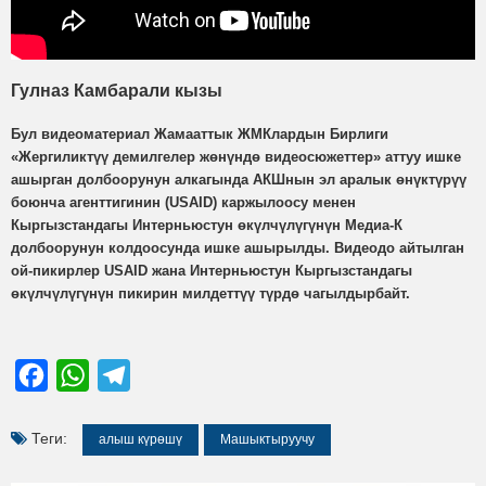
Гулназ Камбарали кызы
Бул видеоматериал Жамааттык ЖМКлардын Бирлиги
«Жергиликтүү демилгелер жөнүндө видеосюжеттер» аттуу ишке
ашырган долбоорунун алкагында АКШнын эл аралык өнүктүрүү
боюнча агенттигинин (USAID) каржылоосу менен
Кыргызстандагы Интерньюстун өкүлчүлүгүнүн Медиа-К
долбоорунун колдоосунда ишке ашырылды. Видеодо айтылган
ой-пикирлер USAID жана Интерньюстун Кыргызстандагы
өкүлчүлүгүнүн пикирин милдеттүү түрдө чагылдырбайт.
Facebook
WhatsApp
Telegram
Теги:
алыш күрөшү
Машыктыруучу