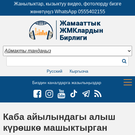
Жанылыктар, кызыктуу видео, фотолорду бизге
жөнөтүңүз WhatsApp
0555402155
Русский
Кыргызча
Биздин каналдарга жазылыңыздар
Каба айылындагы алыш
күрөшкө машыктырган