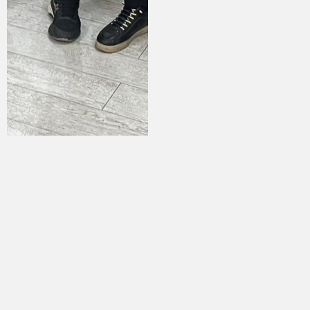
Тогуз-Торо: Райондун акими
Эки алтын медалдын
ийгилик жараткан
жеңүүчүсү Нагира
спортчуларды кабыл алды
Пикир калтыруу
Сиздин дарегиңиз же email жарыяланбайт. Милдеттүү
талаалар *белгиси менен белгиленген
*Сиздин ой-пикириниз