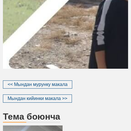
<< Мындан мурунку макала
Мындан кийинки макала >>
Тема боюнча