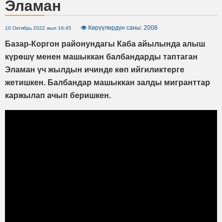
Эламан
Көрүүлөрдүн саны: 2008
10 Октябрь 2022 жыл 16:45
Базар-Коргон районундагы Каба айылында алыш
күрөшү менен машыккан балбандарды таптаган
Эламан үч жылдын ичинде көп ийгиликтерге
жетишкен. Балбандар машыккан залды мигранттар
каржылап ачып беришкен.