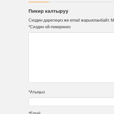
Пикир калтыруу
Сиздин дарегиңиз же email жарыяланбайт. М
*Сиздин ой-пикириниз
*Атыңыз
*Email