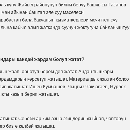
юль күнү Жайыл районунун билим берүү башчысы Гасанов
и май айынан баштап эле суу маселеси
карабастан бала бакчанын кызматкерлери мечиттен суу
ылына кабыл алып жатканда суунун жоктугуна байланыштуу
ндары кандай жардам болуп жатат?
арын жаап, орнотуп берем деп жатат. Андан тышкары
ардамдарын көрсөтүп жатышат. Материалдык жактан болсо
рип жатышат. Ишен Кумбашев, Чыңгыз Чакчагаев, Нурбек
ыкты казып берип жатышат.
атышат. Себеби ар ким азыр эгиндерин жыйнап, чөптөрүн
р бизге келбей жатышат.