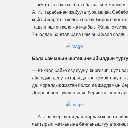
— «Ботокөз булак» бала бакчасы жетинчи и
А. И. тарабынан жабууга тура келди. Себеб
көйгөй жаратып келген болчу. Бирок ошого 
ташып иштеп келе жатканбыз. Жаңы окуу ж
7-июлдан баштап бала бакчаны жаап салды.
Бала бакчанын иштешине айылдын тургу
— Рихард байке өзү сууну киргизип, бут ба
айылдын депутаттары да көп көмөктөшүп, ж
да, моралдык жактан болсо да жардамын бе
Дооронбаев сууну жыгып беришти, ошол ар
— Ата энелер эч кандай жардам көрсөтпөй ж
чаптырып жатканына байланыштуу ата-энеле