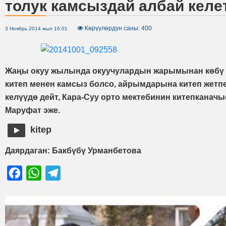
толук камсыздай албай келе
Көрүүлөрдүн саны: 400
3 Ноябрь 2014 жыл 16:01
Жаңы окуу жылында окуучулардын жарымынан көбү
китеп менен камсыз болсо, айрымдарына китеп жетп
келүүдө дейт, Кара-Суу орто мектебинин китепканач
Маруфат эже.
kitep
Даярдаган: Бакбүбү Урманбетова
Facebook
WhatsApp
Telegram