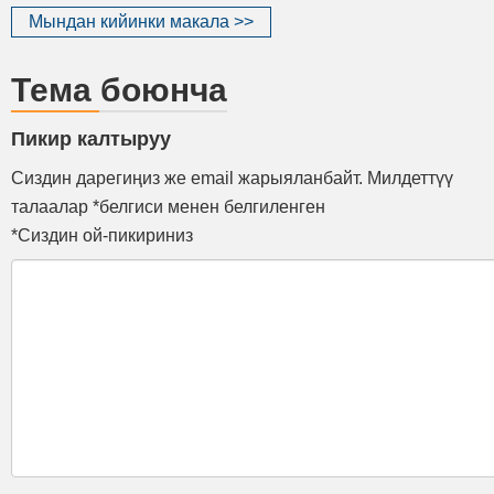
Мындан кийинки макала >>
Тема боюнча
Пикир калтыруу
Сиздин дарегиңиз же email жарыяланбайт. Милдеттүү
талаалар *белгиси менен белгиленген
*Сиздин ой-пикириниз