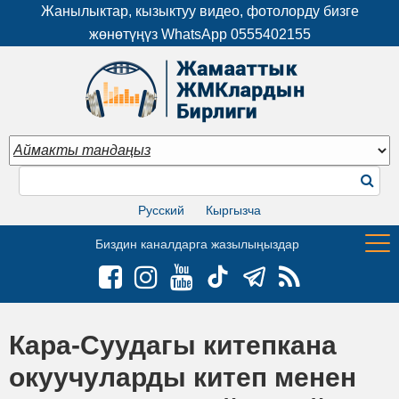
Жанылыктар, кызыктуу видео, фотолорду бизге
жөнөтүңүз WhatsApp
0555402155
Русский
Кыргызча
Биздин каналдарга жазылыңыздар
Кара-Суудагы китепкана
окуучуларды китеп менен