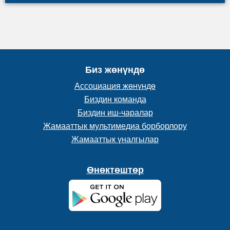
Биз жөнүндө
Ассоциация жөнүндө
Биздин команда
Биздин иш-чаралар
Жамааттык мультимедиа борборлору
Жамааттык үналгылар
Өнөктөштөр