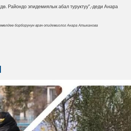
үдө. Райондо эпидемиялык абал туруктуу”,-деди Анара
зөмөлдөө борборунун врач-эпидемиолог Анара Атыканова