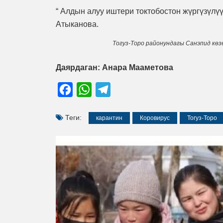
“ Алдын алуу иштери токтобостон жүргүзүлү
Атыканова.
Тогуз-Торо районундагы Санэпид кө
Даярдаган: Анара Мааметова
Facebook
WhatsApp
Telegram
Теги:
карантин
Коровирус
Тогуз-Торо