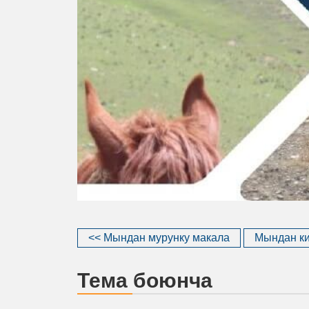
<< Мындан мурунку макала
Мындан ки
Тема боюнча