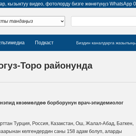
р, кызыктуу видео, фотолорду бизге жөнөтүңүз WhatsApp
0
льтимедиа
Подкаст
Биздин каналдарга жазылың
огуз-Торо районунда
анэпид көзөмөлдөө борборунун врач-эпидемиолог
ырттан Турция, Россия, Казакстан, Ош, Жалал-Абад, Баткен,
аарынан келгендердин саны 158 адам болуп, аларды