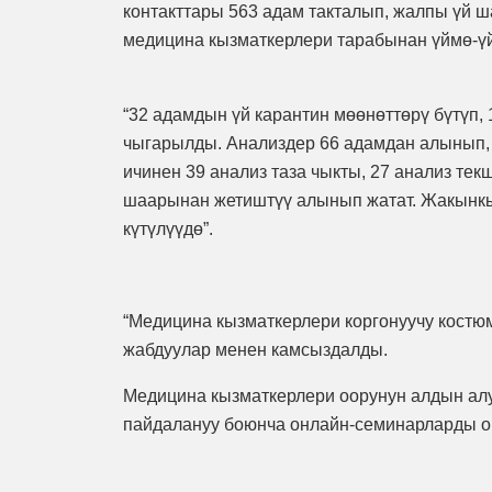
контакттары 563 адам такталып, жалпы үй ш
медицина кызматкерлери тарабынан үймө-ү
“32 адамдын үй карантин мөөнөттөрү бүтүп,
чыгарылды. Анализдер 66 адамдан алынып,
ичинен 39 анализ таза чыкты, 27 анализ те
шаарынан жетиштүү алынып жатат. Жакынкы к
күтүлүүдө”.
“Медицина кызматкерлери коргонуучу костю
жабдуулар менен камсыздалды.
Медицина кызматкерлери оорунун алдын алу
пайдалануу боюнча онлайн-семинарларды о