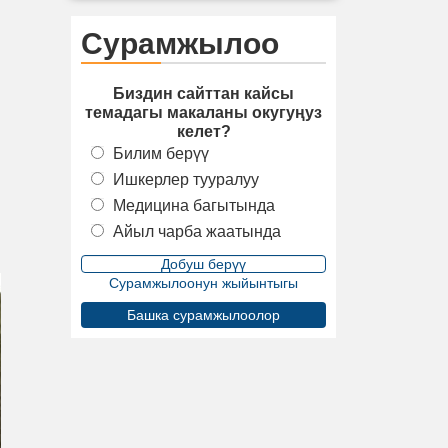
Сурамжылоо
Биздин сайттан кайсы
темадагы макаланы окугуңуз
келет?
Билим берүү
Ишкерлер тууралуу
Медицина багытында
Айыл чарба жаатында
Сурамжылоонун жыйынтыгы
Башка сурамжылоолор