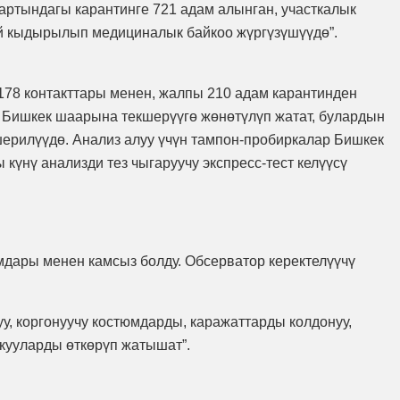
артындагы карантинге 721 адам алынган, участкалык
й кыдырылып медициналык байкоо жүргүзүшүүдө”.
 178 контакттары менен, жалпы 210 адам карантинден
 Бишкек шаарына текшерүүгө жөнөтүлүп жатат, булардын
кшерилүүдө. Анализ алуу үчүн тампон-пробиркалар Бишкек
үнү анализди тез чыгаруучу экспресс-тест келүүсү
мдары менен камсыз болду. Обсерватор керектелүүчү
у, коргонуучу костюмдарды, каражаттарды колдонуу,
кууларды өткөрүп жатышат”.