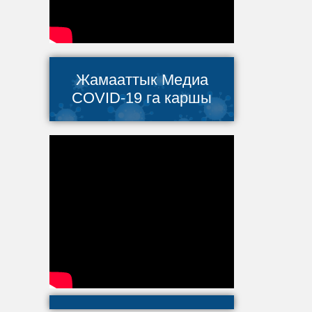
Жамааттык Медиа
COVID-19 га каршы