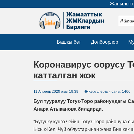
Жанылыкта
Башкы бет
Долбоорлор
Му
Коронавирус оорусу Т
катталган жок
11 Апрель 2020 жыл 19:39
Көрүүлөрдүн саны: 1466
Бул тууралуу Тогуз-Торо районундагы С
Анара Атыканова билдирди.
“Бүгүнкү күнгө чейин Тогуз-Торо районуна с
Ысык-Көл, Чүй облустарынан жана Бишкек ш