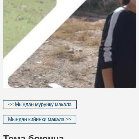
<< Мындан мурунку макала
Мындан кийинки макала >>
Тема боюнча