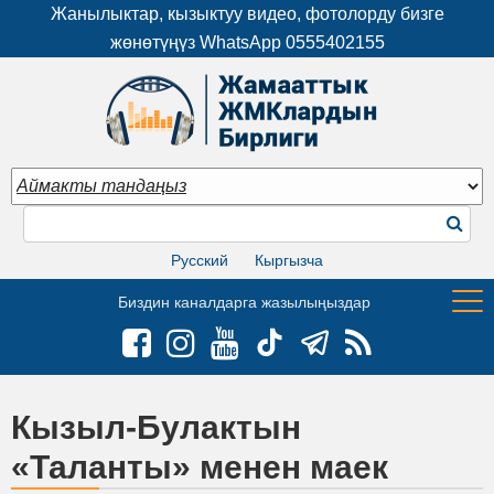
Жанылыктар, кызыктуу видео, фотолорду бизге
жөнөтүңүз WhatsApp
0555402155
Русский
Кыргызча
Биздин каналдарга жазылыңыздар
Кызыл-Булактын
«Таланты» менен маек