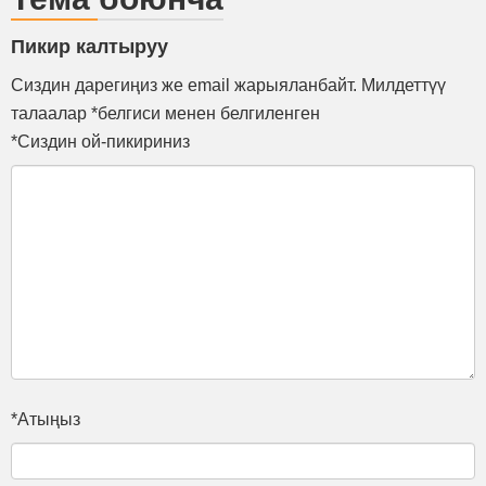
Пикир калтыруу
Сиздин дарегиңиз же email жарыяланбайт. Милдеттүү
талаалар *белгиси менен белгиленген
*Сиздин ой-пикириниз
*Атыңыз