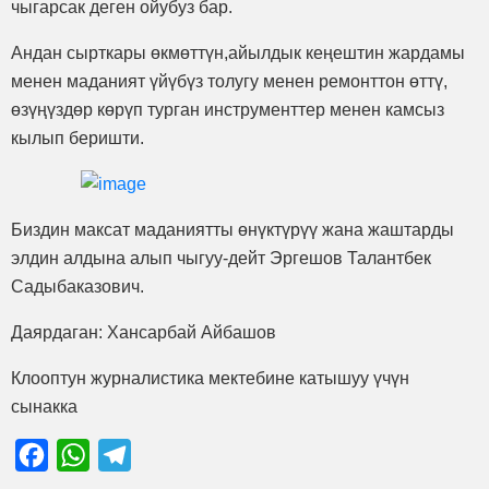
чыгарсак деген ойубуз бар.
Андан сырткары өкмөттүн,айылдык кеңештин жардамы
менен маданият үйүбүз толугу менен ремонттон өттү,
өзүңүздөр көрүп турган инструменттер менен камсыз
кылып беришти.
Биздин максат маданиятты өнүктүрүү жана жаштарды
элдин алдына алып чыгуу-дейт Эргешов Талантбек
Садыбаказович.
Даярдаган: Хансарбай Айбашов
Клооптун журналистика мектебине катышуу үчүн
сынакка
Facebook
WhatsApp
Telegram