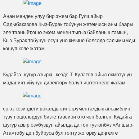
Анан менден улуу бир эжем бар Гулшайыр
Садыбаказова Кыз-Бурак тобунун жетекчиси аны баары
эле тааныйт,ошо эжем менен тыгыз байланыштамын,
Кыз-Бурак тобунун өсүшүнө кичине болсода салымымды
кошуп келе жатам.
Кудайга шугур азыркы кезде Т. Кулатов айыл өкмөтүнүн
маданият үйүнүн директору болуп иштеп келе жатам.
союз кезиндеги вокалдык инструменталдык ансамблин
түзүп ошолордун бизге таасири өтө чоң болгон. Кудайга
шугур азыр өзүбүздүн айылда да топ тузгөнбүз «Апшыр-
Ата»тобу деп буйруса бул топту жогорку деңгелге