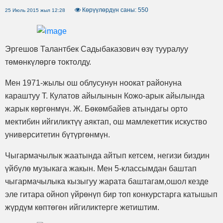
Көрүүлөрдүн саны: 550
25 Июль 2015 жыл 12:28
Эргешов Талантбек Садыбаказович өзү тууралуу
төмөнкүлөргө токтолду.
Мен 1971-жылы ош облусунун ноокат районуна
караштуу Т. Кулатов айылынын Кожо-арык айылында
жарык көргөнмүн. Ж. Бөкөмбайев атындагы орто
мектибин ийгиликтүү аяктап, ош мамлекеттик искуство
университетин бүтүргөнмүн.
Чыгармачылык жаатында айтып кетсем, негизи биздин
үйбүлө музыкага жакын. Мен 5-классымдан баштап
чыгармачылыка кызыгуу жарата баштагам,ошол кезде
эле гитара ойноп үйрөнүп бир топ конкурстарга катышып
жүрдүм көптөгөн ийгиликтерге жетиштим.