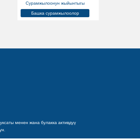
Сурамжылоонун жыйынтыгы
Башка сурамжылоолор
уксаты менен жана булакка активдүү
үн.