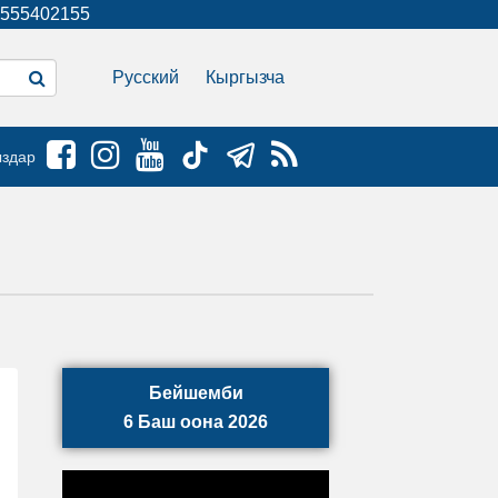
555402155
Русский
Кыргызча
ыздар
Бейшемби
6 Баш оона 2026