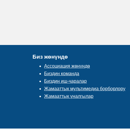
Биз жөнүндө
Ассоциация жөнүндө
Биздин команда
Биздин иш-чаралар
Жамааттык мультимедиа борборлору
Жамааттык үналгылар