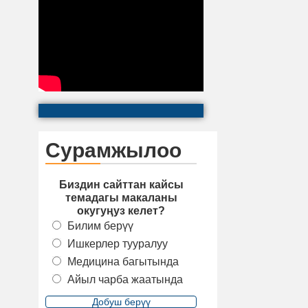
Сурамжылоо
Биздин сайттан кайсы
темадагы макаланы
окугуңуз келет?
Билим берүү
Ишкерлер тууралуу
Медицина багытында
Айыл чарба жаатында