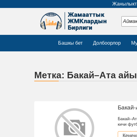
Жанылыкта
Башкы бет
Долбоорлор
Му
Метка:
Бакай–Ата айы
Бакай-
Бакай–Ат
кичи фут
Кенен