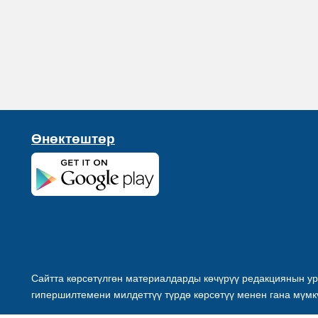
Өнөктөштөр
Сайтта көрсөтүлгөн материалдарды көчүрүү редакциянын ур
гипершилтемени милдеттүү түрдө көрсөтүү менен гана мүмк