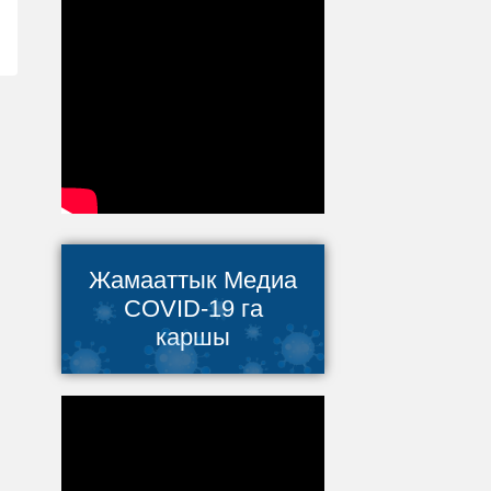
Жамааттык Медиа
COVID-19 га
каршы