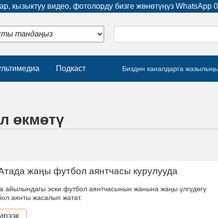
р, кызыктуу видео, фотолорду бизге жөнөтүңүз WhatsApp
0
льтимедиа
Подкаст
Биздин каналдарга жазылың
л өкмөтү
Атада жаңы футбол аянтчасы курулууда
а айылындагы эски футбол аянтчасынын жанына жаңы үлгүдөгү
бол аянты жасалып жатат.
ирээк