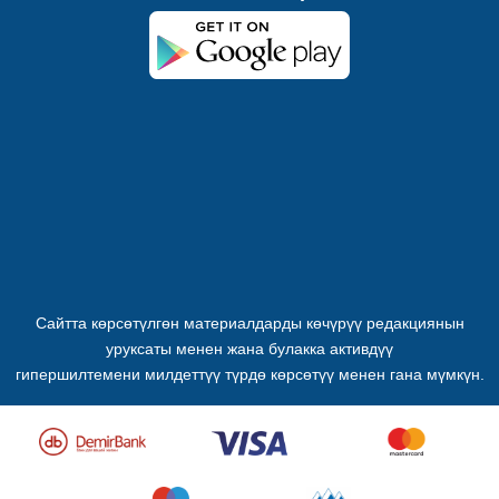
Сайтта көрсөтүлгөн материалдарды көчүрүү редакциянын
уруксаты менен жана булакка активдүү
гипершилтемени милдеттүү түрдө көрсөтүү менен гана мүмкүн.