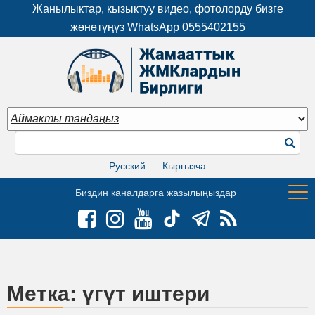
Жанылыктар, кызыктуу видео, фотолорду бизге
жөнөтүңүз WhatsApp
0555402155
Русский
Кыргызча
Биздин каналдарга жазылыңыздар
Метка:
үгүт иштери