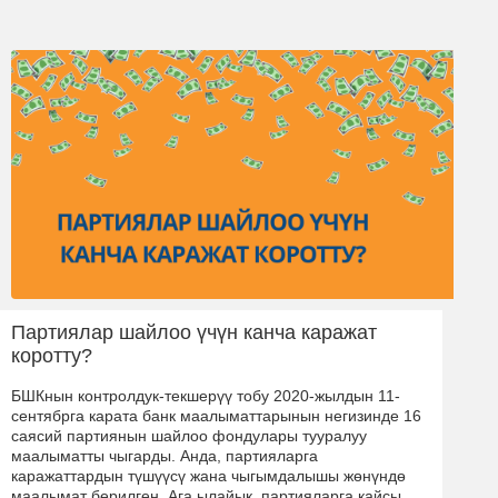
Партиялар шайлоо үчүн канча каражат
коротту?
БШКнын контролдук-текшерүү тобу 2020-жылдын 11-
сентябрга карата банк маалыматтарынын негизинде 16
саясий партиянын шайлоо фондулары тууралуу
маалыматты чыгарды. Анда, партияларга
каражаттардын түшүүсү жана чыгымдалышы жөнүндө
маалымат берилген. Ага ылайык, партияларга кайсы …