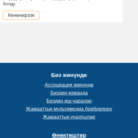
болду.
Кененирээк
Биз жөнүндө
Ассоциация жөнүндө
Биздин команда
Биздин иш-чаралар
Жамааттык мультимедиа борборлору
Жамааттык үналгылар
Өнөктөштөр