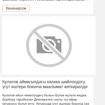
Кененирээк
Кулатов аймагындагы калкка шайлоодогу
үгүт иштери боюнча маалымат жеткирилди
Кулатов айыл өкмөтүндөгү Кызыл-Булак мульти медиа
борбору тарабынан Демократия сааты түз эфир
уктуруусу болуп өттү. Уктурууда угүт иштери боюнча сөз