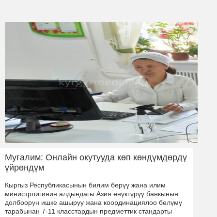
Мугалим: Онлайн окутууда көп көндүмдөрдү
үйрөндүм
Кыргыз Республикасынын билим берүү жана илим
министрлигинин алдындагы Азия өнүктүрүү банкынын
долбоорун ишке ашыруу жана координациялоо бөлүмү
тарабынан 7-11 класстардын предметтик стандарты