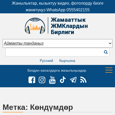
Жанылыктар, кызыктуу видео, фотолорду бизге
жөнөтүңүз WhatsApp
0555402155
Русский
Кыргызча
Биздин каналдарга жазылыңыздар
Метка:
Көндүмдөр