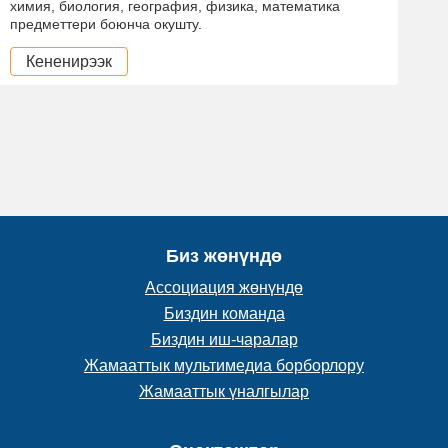
химия, биология, география, физика, математика
предметтери боюнча окушту.
Кененирээк
Биз жөнүндө
Ассоциация жөнүндө
Биздин команда
Биздин иш-чаралар
Жамааттык мультимедиа борборлору
Жамааттык үналгылар