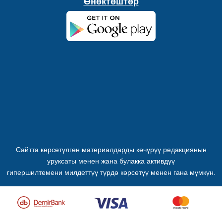
Өнөктөштөр
Сайтта көрсөтүлгөн материалдарды көчүрүү редакциянын
уруксаты менен жана булакка активдүү
гипершилтемени милдеттүү түрдө көрсөтүү менен гана мүмкүн.