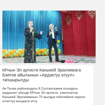
КРнын Эл артисти Каныкей Эралиевага
Баетов айылынын «Ардактуу атуул»
тапшырылды
Ак-Талаа районундагы К.Султангазиев атындагы
маданият үйүндө КРнын Эл артисти, композитор
Каныкей Эралиеванын 70 жылдык юбилейине карата
отчеттук концерти өттү.