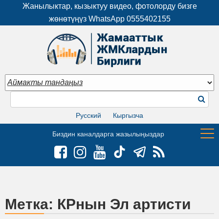
Жанылыктар, кызыктуу видео, фотолорду бизге
жөнөтүңүз WhatsApp
0555402155
Русский
Кыргызча
Биздин каналдарга жазылыңыздар
Метка:
КРнын Эл артисти