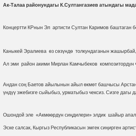
Ак-Талаа районундагы К.Султангазиев атындагы мад
Концертти КРнын Эл артисти Султан Каримов баштаган б
Каныкей Эралиева өз сөзүндө толкундаганын жашырбай, 7
Ал эми район акими Мирлан Камчыбеков композитордун ч
Андан соң Баетов айылынын айыл өкмөт башчысы Арстан А
үндүү эжебизге сыйыбыз, урматыбыз чексиз. Сизге дагы д
Ошондой эле «Акмөөрдүн сиңдилери» элдик шайыр апалар
Эске салсак, Кыргыз Республикасын эмгек сиңирген арт