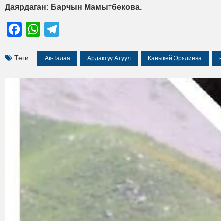
Даярдаган: Барчын Мамытбекова.
Facebook
WhatsApp
Telegram
Теги:
Ак-Талаа
Ардактуу Атуул
Каныкей Эралиева