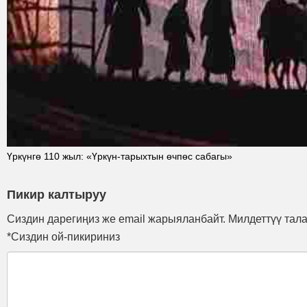
Үркүнгө 110 жыл: «Үркүн-тарыхтын өчпөс сабагы»
Пикир калтыруу
Сиздин дарегиңиз же email жарыяланбайт. Милдеттүү тал
*Сиздин ой-пикириниз