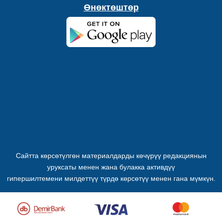
Өнөктөштөр
Сайтта көрсөтүлгөн материалдарды көчүрүү редакциянын
уруксаты менен жана булакка активдүү
гипершилтемени милдеттүү түрдө көрсөтүү менен гана мүмкүн.