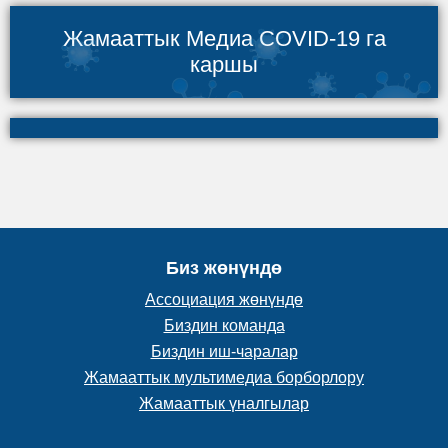
Жамааттык Медиа COVID-19 га
каршы
Биз жөнүндө
Ассоциация жөнүндө
Биздин команда
Биздин иш-чаралар
Жамааттык мультимедиа борборлору
Жамааттык үналгылар