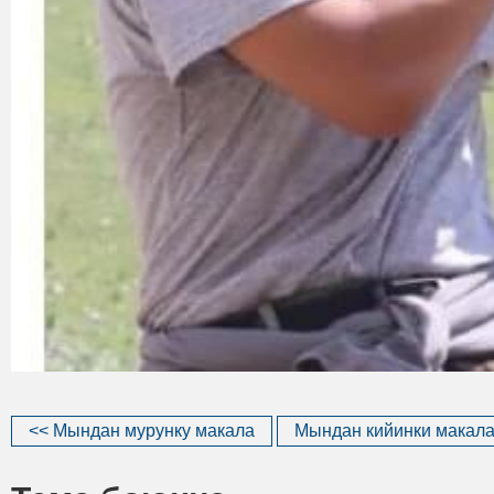
<< Мындан мурунку макала
Мындан кийинки макала