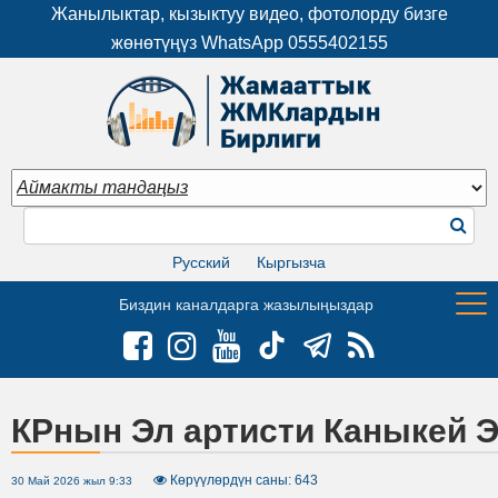
Жанылыктар, кызыктуу видео, фотолорду бизге
жөнөтүңүз WhatsApp
0555402155
Русский
Кыргызча
Биздин каналдарга жазылыңыздар
КРнын Эл артисти Каныкей 
Көрүүлөрдүн саны: 643
30 Май 2026 жыл 9:33