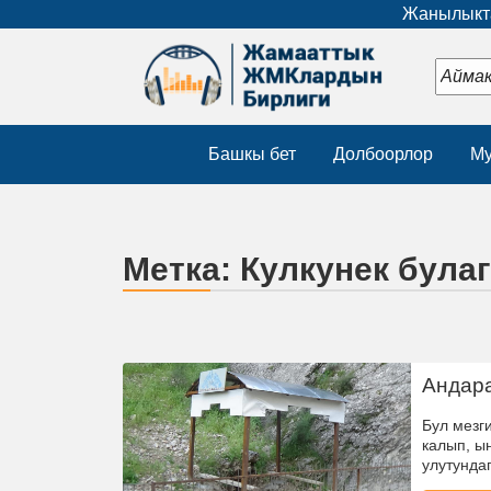
Жанылыкта
Башкы бет
Долбоорлор
Му
Метка:
Кулкунек була
Андара
Бул мезг
калып, ы
улутунда