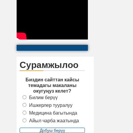
Сурамжылоо
Биздин сайттан кайсы
темадагы макаланы
окугуңуз келет?
Билим берүү
Ишкерлер тууралуу
Медицина багытында
Айыл чарба жаатында