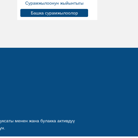
Сурамжылоонун жыйынтыгы
Башка сурамжылоолор
уксаты менен жана булакка активдүү
үн.