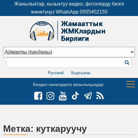
Жанылыктар, кызыктуу видео, фотолорду бизге
жөнөтүңүз WhatsApp
0555402155
Русский
Кыргызча
Биздин каналдарга жазылыңыздар
Метка:
куткаруучу