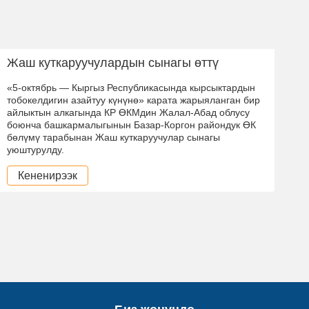
Жаш куткаруучулардын сынагы өттү
«5-октябрь — Кыргыз Республикасында кырсыктардын
тобокелдигин азайтуу күнүнө» карата жарыяланган бир
айлыктын алкагында КР ӨКМдин Жалал-Абад облусу
боюнча башкармалыгынын Базар-Коргон райондук ӨК
бөлүмү тарабынан Жаш куткаруучулар сынагы
уюштурулду.
Кененирээк