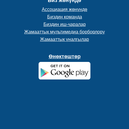
Биз жөнүндө
Ассоциация жөнүндө
Биздин команда
Биздин иш-чаралар
Жамааттык мультимедиа борборлору
Жамааттык үналгылар
Өнөктөштөр