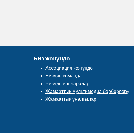
Биз жөнүндө
Ассоциация жөнүндө
Биздин команда
Биздин иш-чаралар
Жамааттык мультимедиа борборлору
Жамааттык үналгылар