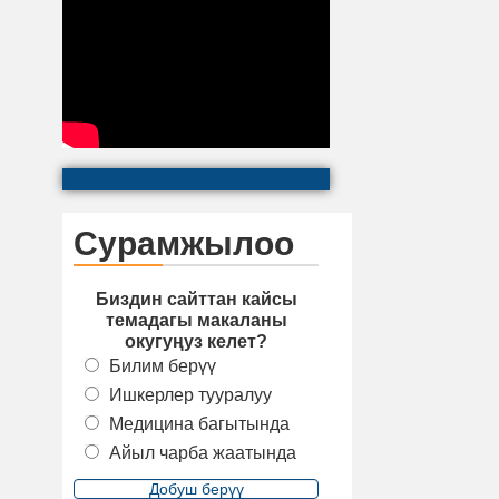
Сурамжылоо
Биздин сайттан кайсы
темадагы макаланы
окугуңуз келет?
Билим берүү
Ишкерлер тууралуу
Медицина багытында
Айыл чарба жаатында