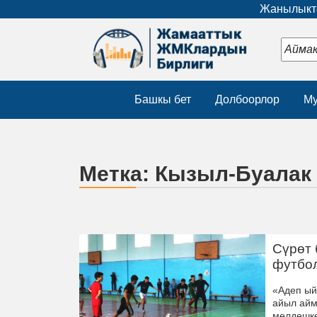
Жанылыкта
Башкы бет
Долбоорлор
Му
Метка:
Кызыл-Буалак
Сүрөт 
футбо
«Адеп ый
айыл айм
мелдешке