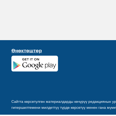
Өнөктөштөр
Сайтта көрсөтүлгөн материалдарды көчүрүү редакциянын ур
гипершилтемени милдеттүү түрдө көрсөтүү менен гана мүмк