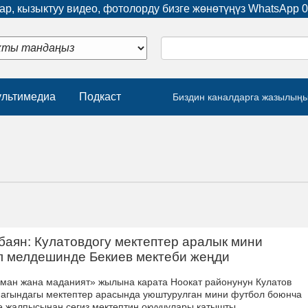
р, кызыктуу видео, фотолорду бизге жөнөтүңүз WhatsApp
0
льтимедиа
Подкаст
Биздин каналдарга жазылың
баян: Кулатовдогу мектептер аралык мини
л мелдешинде Бекиев мектеби жеңди
ман жана маданият» жылына карата Ноокат районунун Кулатов
агындагы мектептер арасында уюштурулган мини футбол боюнча
 жалпысынан сегиз мектептин окуучулары катышты.