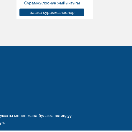
Сурамжылоонун жыйынтыгы
Башка сурамжылоолор
уксаты менен жана булакка активдүү
үн.