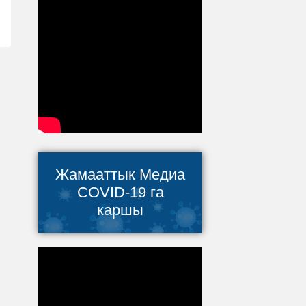
Жамааттык Медиа
COVID-19 га
каршы