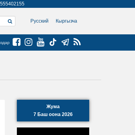
555402155
Русский
Кыргызча
ыздар
Жума
7 Баш оона 2026