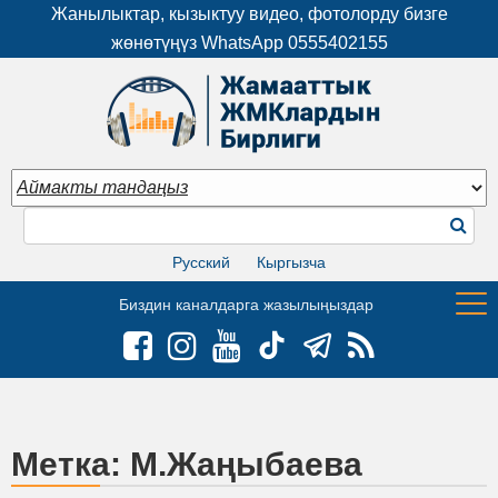
Жанылыктар, кызыктуу видео, фотолорду бизге
жөнөтүңүз WhatsApp
0555402155
Русский
Кыргызча
Биздин каналдарга жазылыңыздар
Метка:
М.Жаңыбаева