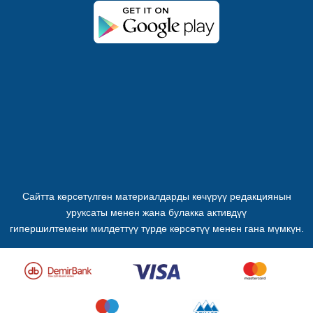
Сайтта көрсөтүлгөн материалдарды көчүрүү редакциянын
уруксаты менен жана булакка активдүү
гипершилтемени милдеттүү түрдө көрсөтүү менен гана мүмкүн.