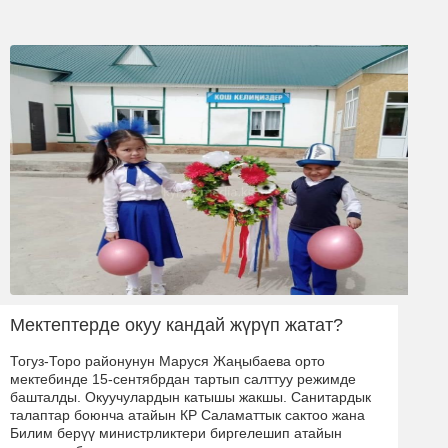
Мектептерде окуу кандай жүрүп жатат?
Тогуз-Торо районунун Маруся Жаңыбаева орто
мектебинде 15-сентябрдан тартып салттуу режимде
башталды. Окуучулардын катышы жакшы. Санитардык
талаптар боюнча атайын КР Саламаттык сактоо жана
Билим берүү министрликтери биргелешип атайын