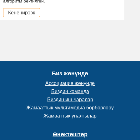
алгоритм бектилген.
Кененирээк
Биз жөнүндө
Ассоциация жөнүндө
Биздин команда
Биздин иш-чаралар
Жамааттык мультимедиа борборлору
Жамааттык үналгылар
Өнөктөштөр