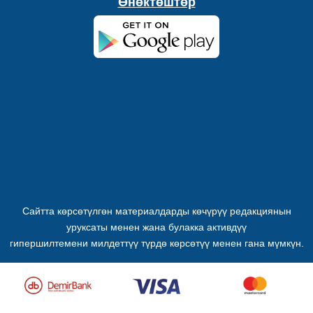
Өнөктөштөр
Сайтта көрсөтүлгөн материалдарды көчүрүү редакциянын
уруксаты менен жана булакка активдүү
гипершилтемени милдеттүү түрдө көрсөтүү менен гана мүмкүн.