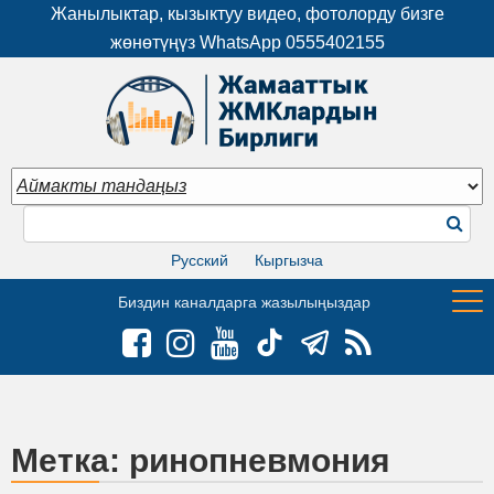
Жанылыктар, кызыктуу видео, фотолорду бизге
жөнөтүңүз WhatsApp
0555402155
Русский
Кыргызча
Биздин каналдарга жазылыңыздар
Метка:
ринопневмония