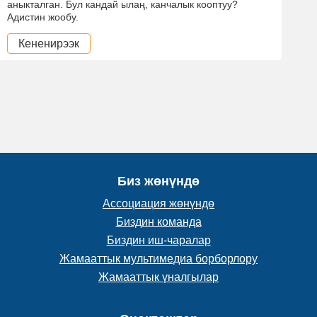
аныкталган. Бул кандай ылаң, канчалык кооптуу?
Адистин жообу.
Кененирээк
Биз жөнүндө
Ассоциация жөнүндө
Биздин команда
Биздин иш-чаралар
Жамааттык мультимедиа борборлору
Жамааттык үналгылар