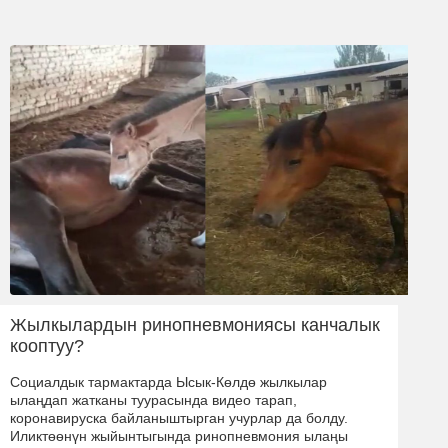
Жылкылардын ринопневмониясы канчалык
кооптуу?
Социалдык тармактарда Ысык-Көлдө жылкылар
ылаңдап жатканы туурасында видео тарап,
коронавируска байланыштырган учурлар да болду.
Иликтөөнүн жыйынтыгында ринопневмония ылаңы