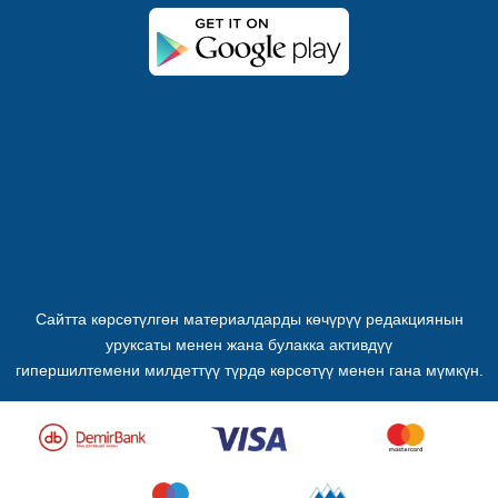
Сайтта көрсөтүлгөн материалдарды көчүрүү редакциянын
уруксаты менен жана булакка активдүү
гипершилтемени милдеттүү түрдө көрсөтүү менен гана мүмкүн.