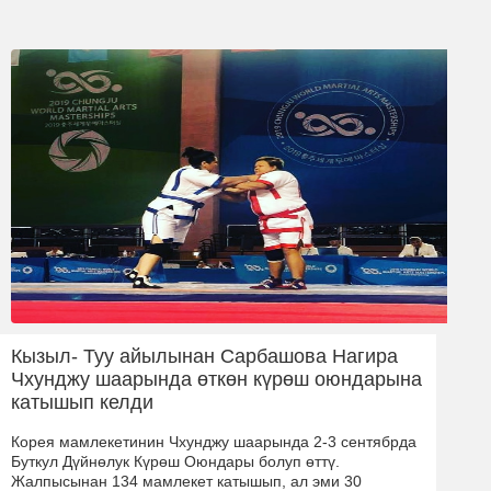
Кызыл- Туу айылынан Сарбашова Нагира
Чхунджу шаарында өткөн күрөш оюндарына
катышып келди
Корея мамлекетинин Чхунджу шаарында 2-3 сентябрда
Буткул Дүйнөлук Күрөш Оюндары болуп өттү.
Жалпысынан 134 мамлекет катышып, ал эми 30