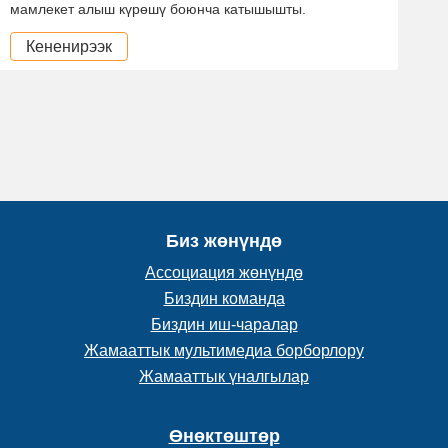
мамлекет алыш күрөшү боюнча катышышты.
Кененирээк
Биз жөнүндө
Ассоциация жөнүндө
Биздин команда
Биздин иш-чаралар
Жамааттык мультимедиа борборлору
Жамааттык үналгылар
Өнөктөштөр