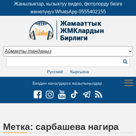
Жанылыктар, кызыктуу видео, фотолорду бизге
жөнөтүңүз WhatsApp
0555402155
Русский
Кыргызча
Биздин каналдарга жазылыңыздар
Метка:
сарбашева нагира