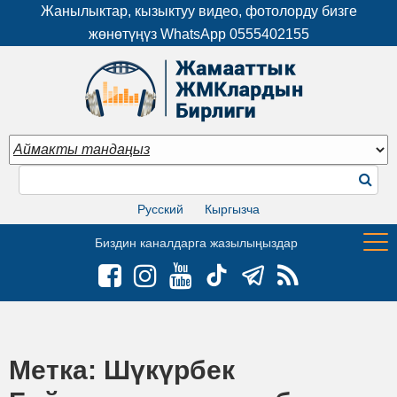
Жанылыктар, кызыктуу видео, фотолорду бизге
жөнөтүңүз WhatsApp
0555402155
Русский
Кыргызча
Биздин каналдарга жазылыңыздар
Метка:
Шүкүрбек