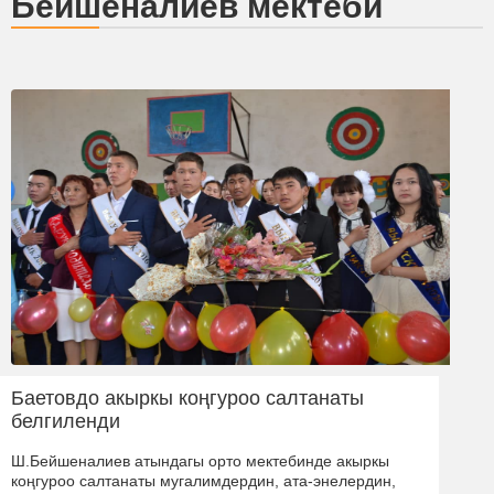
Бейшеналиев мектеби
Баетовдо акыркы коңгуроо салтанаты
белгиленди
Ш.Бейшеналиев атындагы орто мектебинде акыркы
коңгуроо салтанаты мугалимдердин, ата-энелердин,