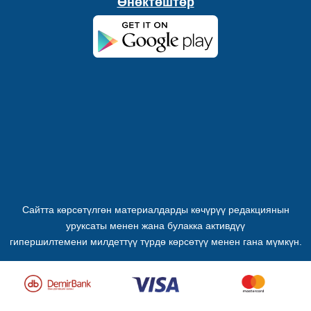
Өнөктөштөр
Сайтта көрсөтүлгөн материалдарды көчүрүү редакциянын
уруксаты менен жана булакка активдүү
гипершилтемени милдеттүү түрдө көрсөтүү менен гана мүмкүн.