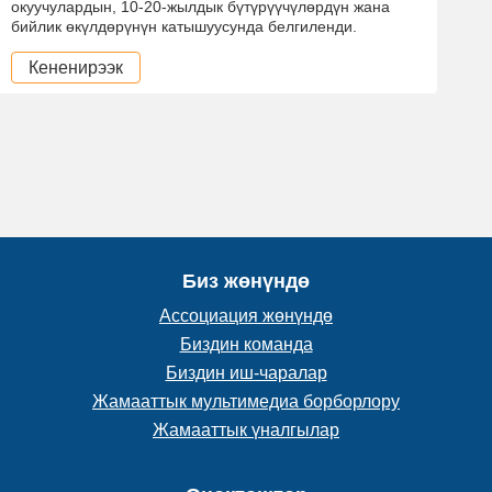
окуучулардын, 10-20-жылдык бүтүрүүчүлөрдүн жана
бийлик өкүлдөрүнүн катышуусунда белгиленди.
Кененирээк
Биз жөнүндө
Ассоциация жөнүндө
Биздин команда
Биздин иш-чаралар
Жамааттык мультимедиа борборлору
Жамааттык үналгылар