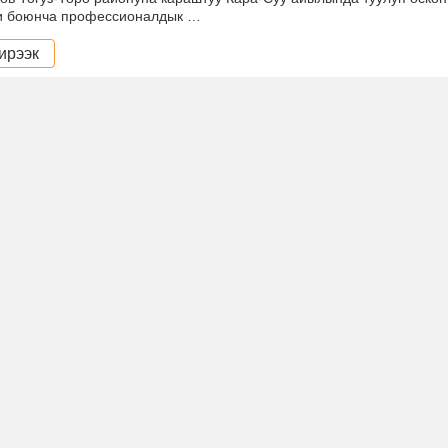
и боюнча профессионалдык …
ирээк