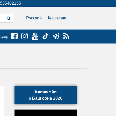
555402155
Русский
Кыргызча
ыздар
Бейшемби
6 Баш оона 2026
.