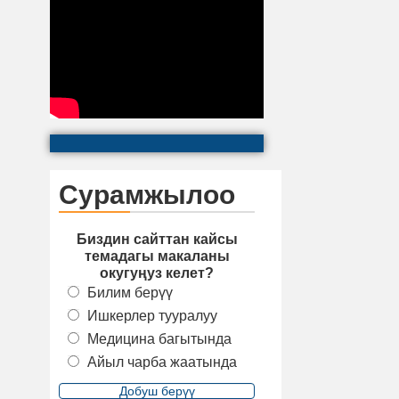
Сурамжылоо
Биздин сайттан кайсы
темадагы макаланы
окугуңуз келет?
Билим берүү
Ишкерлер тууралуу
Медицина багытында
Айыл чарба жаатында