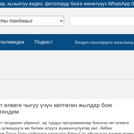
р, кызыктуу видео, фотолорду бизге жөнөтүңүз WhatsApp
0
льтимедиа
Подкаст
Биздин каналдарга жазылың
т өлкөгө чыгуу үчүн көптөгөн жылдар бою
ттендим
ет тилдерин үйрөнүп, ар түрдүү программалар боюнча чет өлкөгө
 алмашууга же билим алууга мүмкүнчүлүктөр көп. Айбек
ов Тогуз-Торо районуна караштуу Кара-Суу айылында туулуп өскөн