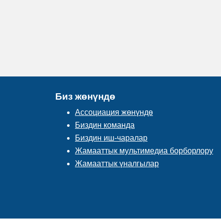
Биз жөнүндө
Ассоциация жөнүндө
Биздин команда
Биздин иш-чаралар
Жамааттык мультимедиа борборлору
Жамааттык үналгылар