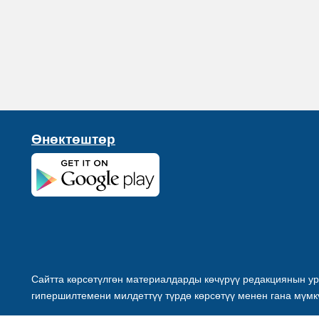
Өнөктөштөр
Сайтта көрсөтүлгөн материалдарды көчүрүү редакциянын ур
гипершилтемени милдеттүү түрдө көрсөтүү менен гана мүмк