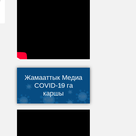
Жамааттык Медиа
COVID-19 га
каршы