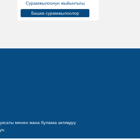
Сурамжылоонун жыйынтыгы
Башка сурамжылоолор
уксаты менен жана булакка активдүү
үн.