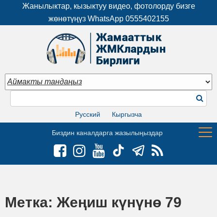
Жанылыктар, кызыктуу видео, фотолорду бизге
жөнөтүңүз WhatsApp
0555402155
Русский
Кыргызча
Биздин каналдарга жазылыңыздар
Метка:
Жеңиш күнүнө 79