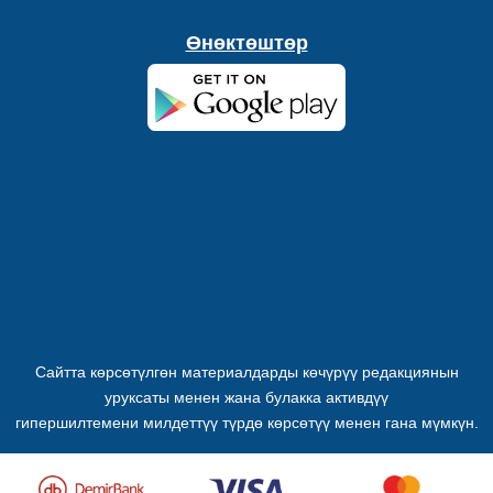
Өнөктөштөр
Сайтта көрсөтүлгөн материалдарды көчүрүү редакциянын
уруксаты менен жана булакка активдүү
гипершилтемени милдеттүү түрдө көрсөтүү менен гана мүмкүн.