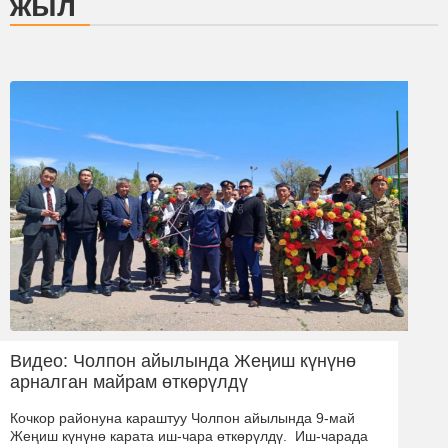
жыл
Видео: Чолпон айылында Жеңиш күнүнө
арналган майрам өткөрүлдү
Кочкор районуна караштуу Чолпон айылында 9-май
Жеңиш күнүнө карата иш-чара өткөрүлдү. Иш-чарада