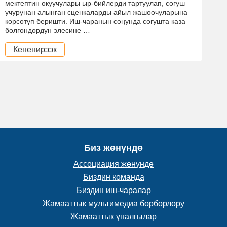
мектептин окуучулары ыр-бийлерди тартуулап, согуш
учурунан алынган сценкаларды айыл жашоочуларына
көрсөтүп беришти. Иш-чаранын соңунда согушта каза
болгондордун элесине …
Кененирээк
Биз жөнүндө
Ассоциация жөнүндө
Биздин команда
Биздин иш-чаралар
Жамааттык мультимедиа борборлору
Жамааттык үналгылар