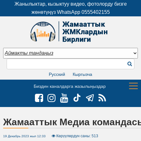
Жанылыктар, кызыктуу видео, фотолорду бизге
жөнөтүңүз WhatsApp
0555402155
Русский
Кыргызча
Биздин каналдарга жазылыңыздар
Жамааттык Медиа командас
Көрүүлөрдүн саны: 513
19 Декабрь 2023 жыл 12:33