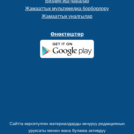
Биздин иш-чаралар
Жамааттык мультимедиа борборлору
Жамааттык үналгылар
Өнөктөштөр
Сайтта көрсөтүлгөн материалдарды көчүрүү редакциянын
уруксаты менен жана булакка активдүү