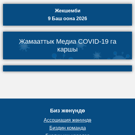
Жекшемби
9 Баш оона 2026
Жамааттык Медиа COVID-19 га
каршы
Биз жөнүндө
Ассоциация жөнүндө
Биздин команда