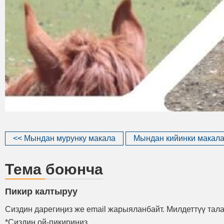
<< Мындан мурунку макала
Мындан кийинки макала
Тема боюнча
Пикир калтыруу
Сиздин дарегиңиз же email жарыяланбайт. Милдеттүү тал
*Сиздин ой-пикириниз