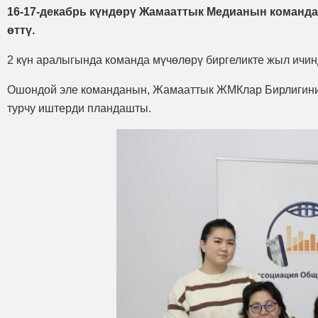
16-17-декабрь күндөрү Жамааттык Медианын команда
өттү.
2 күн аралыгында команда мүчөлөрү биргеликте жыл ич
Ошондой эле команданын, Жамааттык ЖМКлар Бирлигинин
турчу иштерди пландашты.