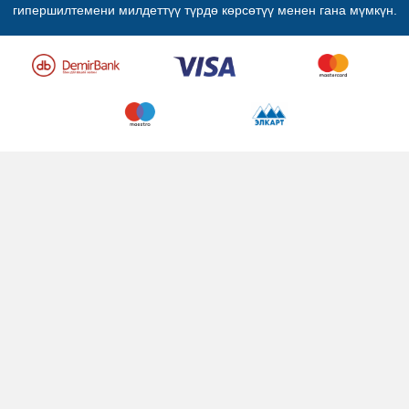
гипершилтемени милдеттүү түрдө көрсөтүү менен гана мүмкүн.