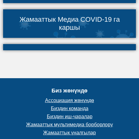
Жамааттык Медиа COVID-19 га
каршы
Биз жөнүндө
Ассоциация жөнүндө
Биздин команда
Биздин иш-чаралар
Жамааттык мультимедиа борборлору
Жамааттык үналгылар