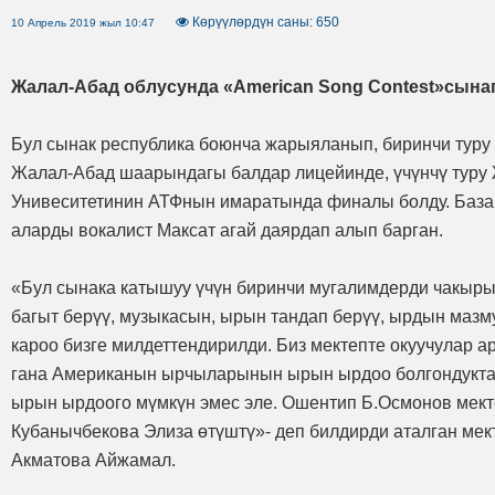
Көрүүлөрдүн саны: 650
10 Апрель 2019 жыл 10:47
Жалал-Абад облусунда «American Song Contest»сынаг
Бул сынак республика боюнча жарыяланып, биринчи туру 
Жалал-Абад шаарындагы балдар лицейинде, үчүнчү туру
Унивеситетинин АТФнын имаратында финалы болду. Базар
аларды вокалист Максат агай даярдап алып барган.
«Бул сынака катышуу үчүн биринчи мугалимдерди чакырып
багыт берүү, музыкасын, ырын тандап берүү, ырдын мазму
кароо бизге милдеттендирилди. Биз мектепте окуучулар а
гана Американын ырчыларынын ырын ырдоо болгондукта
ырын ырдоого мүмкүн эмес эле. Ошентип Б.Осмонов мек
Кубанычбекова Элиза өтүштү»- деп билдирди аталган мек
Акматова Айжамал.