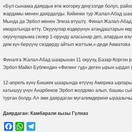
«Бул сынакка даярдык өтө жогорку деңгээлде болуп, райо
жардамы менен даярдалды. Кийинки тур Жалал-Абад шаа
Мында да Эрбол менен Элиза өтүштү. Финал Жалал-Абад
имаратында өттү. Окуучулар өздөрүнүн атаңдаштарын кө
окуучуларыма силер 1-орунду аласынар деп, алардын өз
дем күч берүүчү сөздөрдү айтып жаттым,»-деди Акматова
Финалга Жалал-Абад шаарынан 11 окуучу, Базар-Коргон р
Эрбол Майкл Бублендин «Филинг гуд» деген ырын ырдап 
12-апрель күнү Бишкек шаарында өтүүчү Америка ырлар
катышуу үчүн Анарбеков Эрбол жолдомо алып, башкы сыйл
турган болду. Ал эми даярдаган мугалимдерине ыраазы
Даярдаган: Камбарали кызы Гүлназ
Facebook
WhatsApp
Telegram