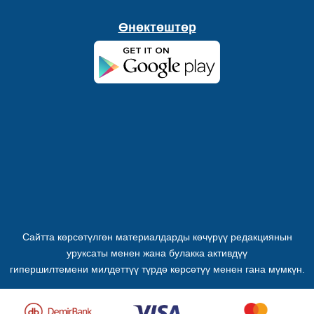
Өнөктөштөр
Сайтта көрсөтүлгөн материалдарды көчүрүү редакциянын
уруксаты менен жана булакка активдүү
гипершилтемени милдеттүү түрдө көрсөтүү менен гана мүмкүн.