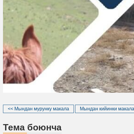
<< Мындан мурунку макала
Мындан кийинки макала
Тема боюнча