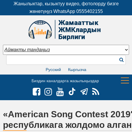
Жанылыктар, кызыктуу видео, фотолорду бизге
жөнөтүңүз WhatsApp
0555402155
Русский
Кыргызча
Биздин каналдарга жазылыңыздар
«American Song Contest 201
республикага жолдомо алган