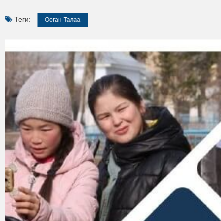
Теги:
Ооган-Талаа