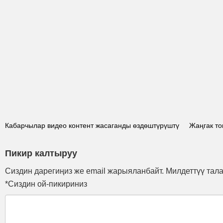
Кабарчылар видео контент жасаганды өздөштүрүштү
Жаңгак т
Пикир калтыруу
Сиздин дарегиңиз же email жарыяланбайт. Милдеттүү тал
*Сиздин ой-пикириниз