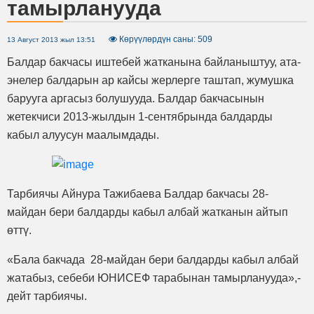
тамырланууда
Көрүүлөрдүн саны: 509
13 Август 2013 жыл 13:51
Балдар бакчасы иштебей жатканына байланыштуу, ата-
энелер балдарын ар кайсы жерлерге таштап, жумушка
барууга аргасыз болушууда. Балдар бакчасынын
жетекчиси 2013-жылдын 1-сентябрында балдарды
кабыл алуусун маалымдады.
Тарбиячы Айнура Тажибаева Балдар бакчасы 28-
майдан бери балдарды кабыл албай жатканын айтып
өттү.
«Бала бакчада 28-майдан бери балдарды кабыл албай
жатабыз, себеби ЮНИСЕФ тарабынан тамырланууда»,-
дейт тарбиячы.