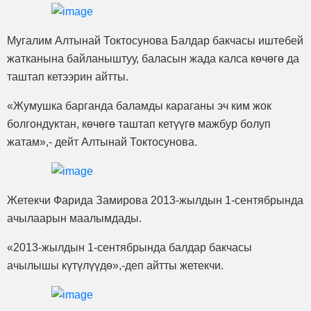
Мугалим Алтынай Токтосунова Балдар бакчасы иштебей
жатканына байланыштуу, баласын жада калса көчөгө да
таштап кетээрин айтты.
«Жумушка барганда баламды караганы эч ким жок
болгондуктан, көчөгө таштап кетүүгө мажбур болуп
жатам»,- дейт Алтынай Токтосунова.
Жетекчи Фарида Замирова 2013-жылдын 1-сентябрында
ачылаарын маалымдады.
«2013-жылдын 1-сентябрында балдар бакчасы
ачылышы күтүлүүдө»,-деп айтты жетекчи.