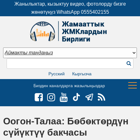
Жанылыктар, кызыктуу видео, фотолорду бизге
жөнөтүңүз WhatsApp
0555402155
Русский
Кыргызча
Биздин каналдарга жазылыңыздар
Оогон-Талаа: Бөбөктөрдүн
сүйүктүү бакчасы