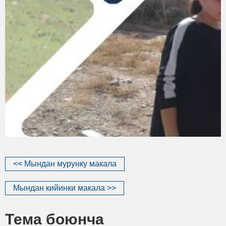
<< Мындан мурунку макала
Мындан кийинки макала >>
Тема боюнча