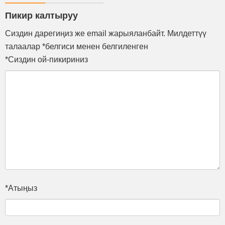
Пикир калтыруу
Сиздин дарегиңиз же email жарыяланбайт. Милдеттүү
талаалар *белгиси менен белгиленген
*Сиздин ой-пикириниз
*Атыңыз