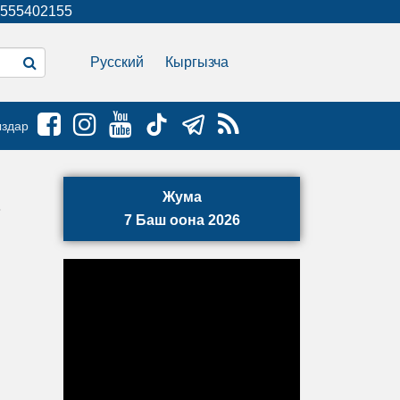
555402155
Русский
Кыргызча
ыздар
Жума
7 Баш оона 2026