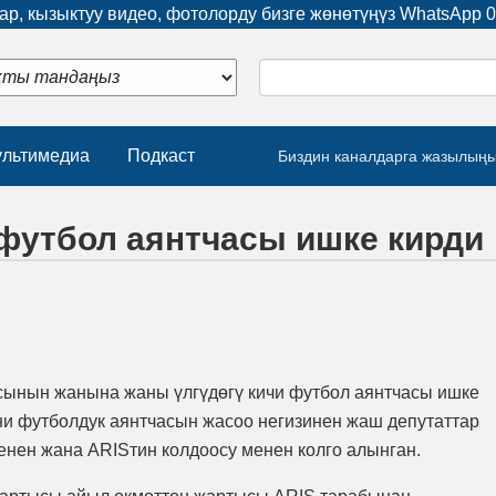
р, кызыктуу видео, фотолорду бизге жөнөтүңүз WhatsApp
0
льтимедиа
Подкаст
Биздин каналдарга жазылың
футбол аянтчасы ишке кирди
сынын жанына жаны үлгүдөгү кичи футбол аянтчасы ишке
и футболдук аянтчасын жасоо негизинен жаш депутаттар
нен жана ARISтин колдоосу менен колго алынган.