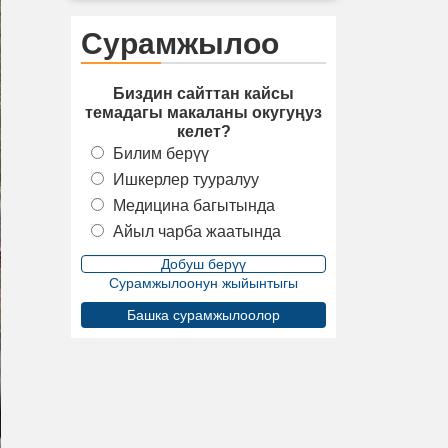
Сурамжылоо
Биздин сайттан кайсы
темадагы макаланы окугуңуз
келет?
Билим берүү
Ишкерлер тууралуу
Медицина багытында
Айыл чарба жаатында
Сурамжылоонун жыйынтыгы
Башка сурамжылоолор