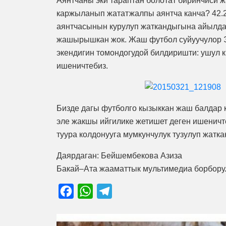
Аянтчаны эки тараптан болотат биринчиси
каржыланып жататжалпы аянтча канча? 42.2
аянтчасынын курулуп жаткандыгына айылда
жашырышкан жок. Жаш футбол суйуучулор Э
экендигин томондогудой билдиришти: ушул к
ишеничтебиз.
Бизде дагы футболго кызыккан жаш балдар 
эле жакшы ийгилике жетишет деген ишеничт
туура колдонууга мумкунчулук тузулуп жат
Даярдаган: Бейшембекова Азиза
Бакай–Ата жааматтык мультимедиа борбору
Facebook
WhatsApp
Telegram