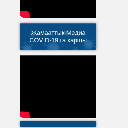
Жамааттык Медиа
COVID-19 га каршы