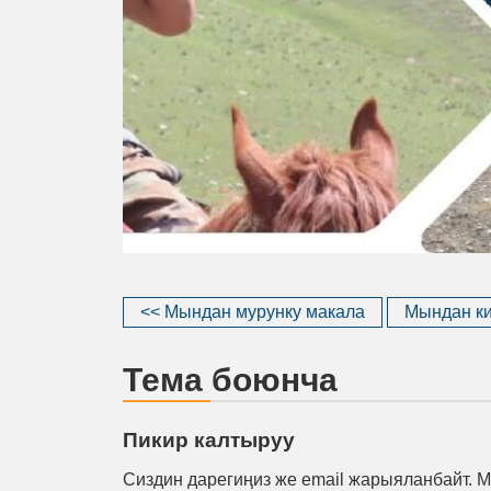
<< Мындан мурунку макала
Мындан ки
Тема боюнча
Пикир калтыруу
Сиздин дарегиңиз же email жарыяланбайт. М