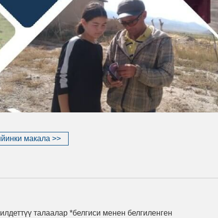
йинки макала >>
илдеттүү талаалар *белгиси менен белгиленген