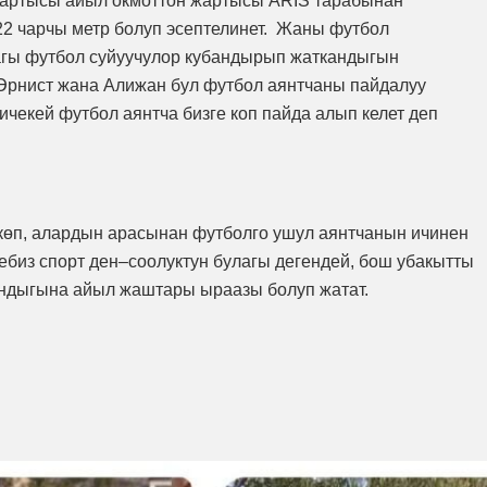
 жартысы айыл окмоттон жартысы ARIS тарабынан
2 чарчы метр болуп эсептелинет. Жаны футбол
гы футбол суйуучулор кубандырып жаткандыгын
рнист жана Алижан бул футбол аянтчаны пайдалуу
ичекей футбол аянтча бизге коп пайда алып келет деп
көп, алардын арасынан футболго ушул аянтчанын ичинен
ебиз спорт ден–соолуктун булагы дегендей, бош убакытты
кандыгына айыл жаштары ыраазы болуп жатат.
.