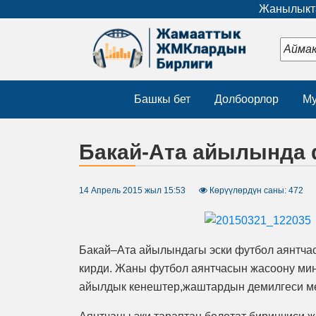
Жанылыкта
Башкы бет
Долбоорлор
Му
Бакай-Ата айылында 
14 Апрель 2015 жыл 15:53
Көрүүлөрдүн саны: 472
Бакай–Ата айылындагы эски футбол аянтча
кирди. Жаны футбол аянтчасын жасоону мин
айылдык кенештер,жаштардын демилгеси ме