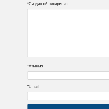
*Сиздин ой-пикириниз
*Атыңыз
*Email