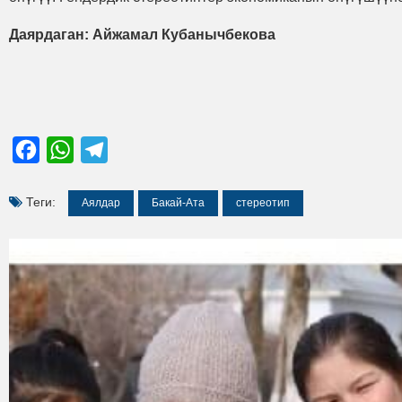
Даярдаган: Айжамал Кубанычбекова
Facebook
WhatsApp
Telegram
Теги:
Аялдар
Бакай-Ата
стереотип