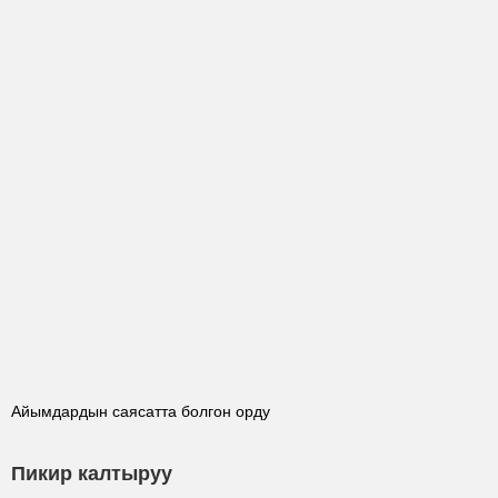
Айымдардын саясатта болгон орду
Пикир калтыруу