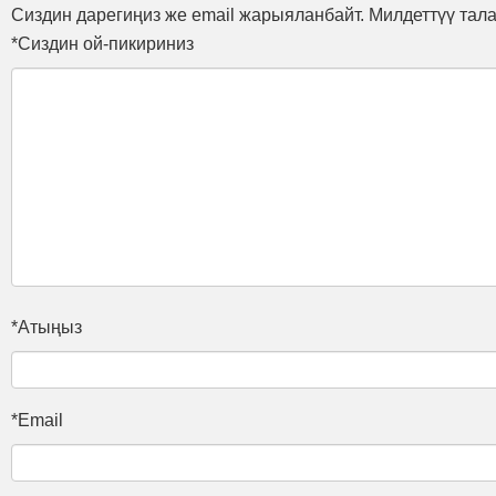
Сиздин дарегиңиз же email жарыяланбайт. Милдеттүү тал
*Сиздин ой-пикириниз
*Атыңыз
*Email