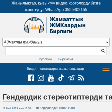
Жанылыктар, кызыктуу видео, фотолорду бизге
жөнөтүңүз WhatsApp
0555402155
Русский
Кыргызча
Биздин каналдарга жазылыңыздар
Гендердик стереотиптерди т
Көрүүлөрдүн саны: 1008
19 Май 2019 жыл 10:57