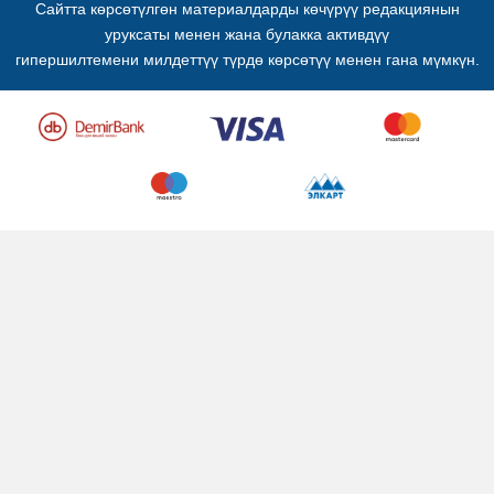
Сайтта көрсөтүлгөн материалдарды көчүрүү редакциянын
уруксаты менен жана булакка активдүү
гипершилтемени милдеттүү түрдө көрсөтүү менен гана мүмкүн.