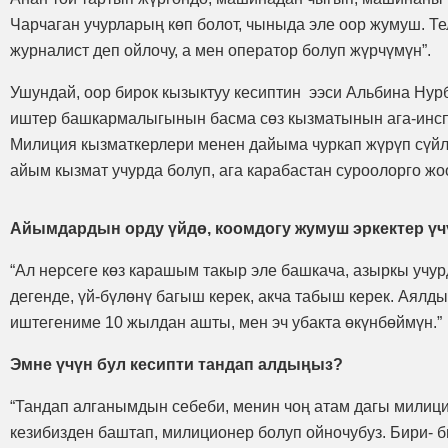
Чарчаган учурларың көп болот, чыныда эле оор жумуш. Те
журналист деп ойлочу, а мен оператор болуп жүрчүмүн”.
Ушундай, оор бирок кызыктуу кесиптин ээси Альбина Нурб
иштер башкармалыгынын басма сөз кызматынын ага-инспек
Милиция кызматкерлери менен дайыма чуркап жүрүп сүйл
айым кызмат учурда болуп, ага карабастан суроолорго жо
Айымдардын орду үйдө, коомдогу жумуш эркектер үчү
“Ал нерсеге көз карашым такыр эле башкача, азыркы учур
дегенде, үй-бүлөнү багыш керек, акча табыш керек. Аялд
иштегениме 10 жылдан ашты, мен эч убакта өкүнбөймүн.”
Эмне үчүн бул кесипти тандап алдыңыз?
“Тандап алганымдын себеби, менин чоң атам дагы милиция
кезибизден баштап, милиционер болуп ойночубуз. Бири- 