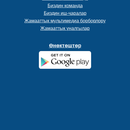
Биздин команда
Биздин иш-чаралар
Жамааттык мультимедиа борборлору
Жамааттык үналгылар
Өнөктөштөр