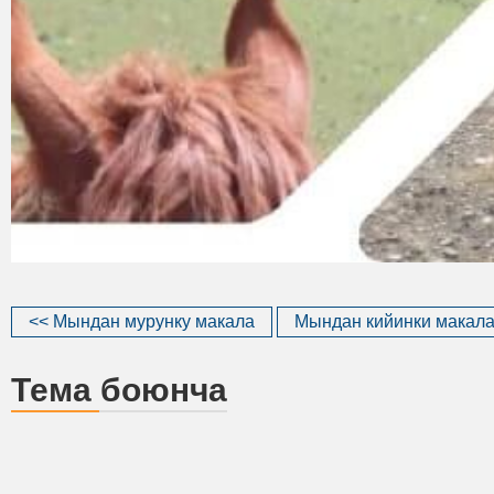
<< Мындан мурунку макала
Мындан кийинки макала
Тема боюнча