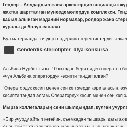
Гендер – Аялдардын жана эркектердин социалдык жү
жактан шартталган мүнөздөмөлөрдүн комплекси. Ген
кабыл алынган маданий нормалар, ролдор жана стер
куралы да болуп саналат.
Бул материалда, сиздер гендердик стереотиптерди талк
Genderdik-steriotipter_dlya-konkursa
Альбина Нурбек кызы, 10 жылдан бери видео-оператор бол
үчүн Альбина оператордук кесипти тандап алган?
“Оператордук кесип менен сен көп жерди көрө аласың, ө
кесипти тандап алгам. Оператордук кесип менен сен көп 
Мырза коллегаларың сени шылдыңдап, күлгөн учурл
«Бир учурду айтып кетейин, съемкадан тышкары дагы акча 
Анан той тартып жүргөндө, машинадан чыгып, машинаны т