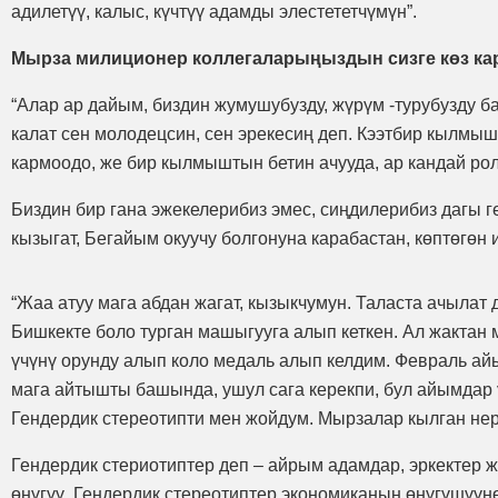
адилетүү, калыс, күчтүү адамды элестететчүмүн”.
Мырза милиционер коллегаларыңыздын сизге көз ка
“Алар ар дайым, биздин жумушубузду, жүрүм -турубузду б
калат сен молодецсин, сен эрекесиң деп. Кээтбир кылмы
кармоодо, же бир кылмыштын бетин ачууда, ар кандай ролд
Биздин бир гана эжекелерибиз эмес, сиңдилерибиз дагы 
кызыгат, Бегайым окуучу болгонуна карабастан, көптөгөн
“Жаа атуу мага абдан жагат, кызыкчумун. Таласта ачылат
Бишкекте боло турган машыгууга алып кеткен. Ал жактан 
үчүнү орунду алып коло медаль алып келдим. Февраль ай
мага айтышты башында, ушул сага керекпи, бул айымдар 
Гендердик стереотипти мен жойдум. Мырзалар кылган нер
Гендердик стериотиптер деп – айрым адамдар, эркектер ж
өнүгүү. Гендердик стереотиптер экономиканын өнүгүшүүнө