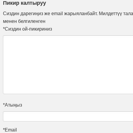
Пикир калтыруу
Сиздин дарегиңиз же email жарыяланбайт. Милдеттүү тала
менен белгиленген
*Сиздин ой-пикириниз
*Атыңыз
*Email