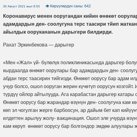
Көрүүлөрдүн саны: 642
30 Август 2021 жыл 9:53
Коронавирус менен ооругандан кийин өнөкөт оорула
адамдардын ден- соолугуна терс таасири тйип жатк
айылдык оорукананын дарыгери билдирди.
Рахат Эркинбекова — дарыгер
«Мен «Жал» үй- бүлөлүк поликлиникасында дарыгер бол
кырдаалда өнөкөт оорулары бар адамдардын ден- соолуг
абдан терс таасирин тийгизди. Өнөкөт оорусу бар адам ил
учур болсо, ошол ооруган жерин күчөтүп оорусун козгойт. 
түрдүү ойлор айтылууда. Ага карабастан дарыгер катары 
Өнөкөт оорусу бар жарандар өзүнүн ден- соолугуна кам к
көп эл чогулган жерге барбоосун, ар дайым бет кап кийүүн
илдеттен арылуу жолу- вакцинация. Ошол эле учурда өзүн
кам көрүп өнөкөт оорусу бар болгондор эмдөө алуулары ж