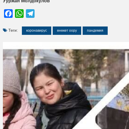
Ууржан Молдокулов
Facebook
WhatsApp
Telegram
Теги:
коронавирус
өнөкөт оору
пандемия