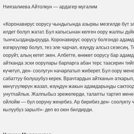
Ниязалиева Айтолкун — ардагер мугалим
«Коронавирус оорусу чындыгында азыркы мезгилде бүт э
илдет болуп жатат. Бул капысынан келген оору жалпы дүй
тынчсыздандырууда. Коронавирус оорусу болгондо адамд
өзгөрүүлөр болуп, тез эле чарчап, өзүңдү алсыз сезесиң.
ооруйт, алың кетет экен. Албетте, өнөкөт оорусу бар адам
айтканда эски оорулары барларга абан терс таасирин тийг
күчөтүп, ден- соолугун начарлатып жиберет. Бул оору мен
сабаттуу болушубуз керек. Врачтардын айтканын аткарып,
көнүгүүлөрүн жазап, өзүңдүн жакын адамдарыңды сактоо
унутпайлык. Жалпыбыз эрежелерди, талапты тартип мене
ойлойм — бул ооруну жеңебиз. Ар бирибиз ден- соолукту 
кылуубуз зарыл!»- деп өз оюн билдирди.