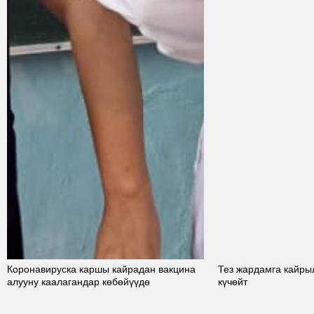
Коронавируска каршы кайрадан вакцина
Тез жардамга кайры
алууну каалагандар көбөйүүдө
күчөйт