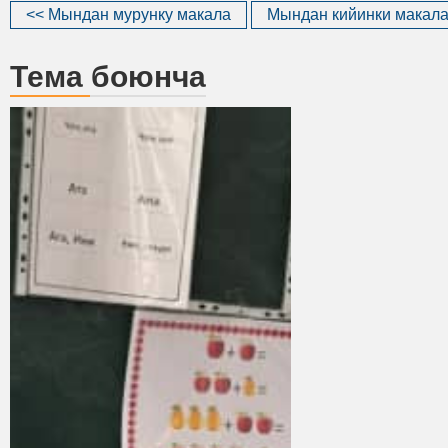
<< Мындан мурунку макала
Мындан кийинки макала
Тема боюнча