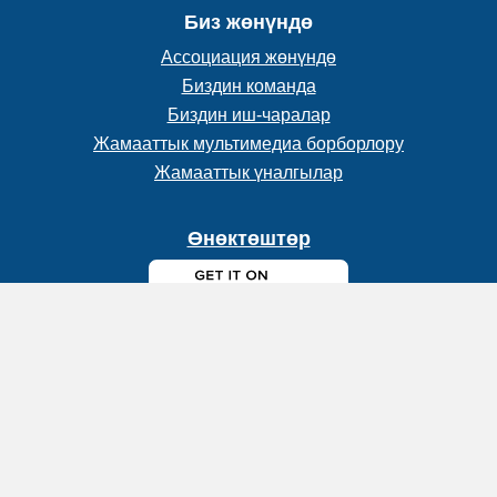
Биз жөнүндө
Ассоциация жөнүндө
Биздин команда
Биздин иш-чаралар
Жамааттык мультимедиа борборлору
Жамааттык үналгылар
Өнөктөштөр