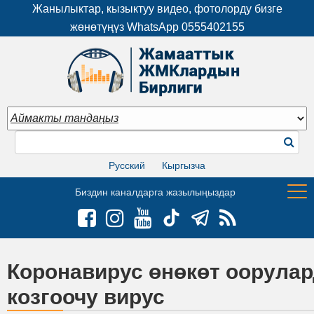
Жанылыктар, кызыктуу видео, фотолорду бизге
жөнөтүңүз WhatsApp
0555402155
Русский
Кыргызча
Биздин каналдарга жазылыңыздар
Коронавирус өнөкөт оорула
козгоочу вирус