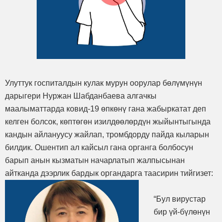
Улуттук госпиталдын кулак мурун оорулар бөлүмүнүн
дарыгери Нуржан Шабданбаева алгачкы
маалыматтарда ковид-19 өпкөнү гана жабыркатат деп
келген болсок, көптөгөн изилдөөлөрдүн жыйынтыгында
кандын айлануусу жайлап, тромбдорду пайда кыларын
билдик. Ошентип ал кайсыл гана органга болбосун
барып анын кызматын начарлатып жалпысынан
айтканда дээрлик бардык органдарга таасирин тийгизет:
“Бул вирустар
бир үй-бүлөнүн