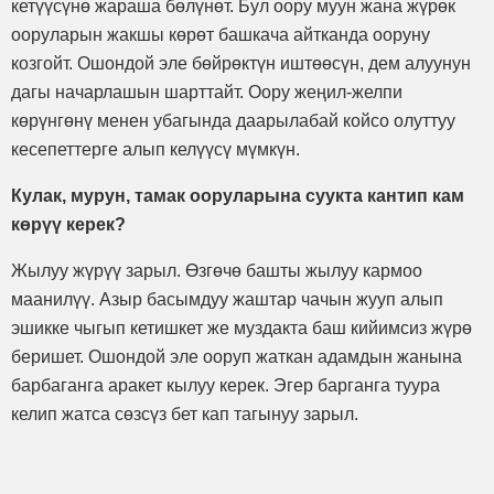
кетүүсүнө жараша бөлүнөт. Бул оору муун жана жүрөк
ооруларын жакшы көрөт башкача айтканда ооруну
козгойт. Ошондой эле бөйрөктүн иштөөсүн, дем алуунун
дагы начарлашын шарттайт. Оору жеңил-желпи
көрүнгөнү менен убагында даарылабай койсо олуттуу
кесепеттерге алып келүүсү мүмкүн.
Кулак, мурун, тамак ооруларына суукта кантип кам
көрүү керек?
Жылуу жүрүү зарыл. Өзгөчө башты жылуу кармоо
маанилүү. Азыр басымдуу жаштар чачын жууп алып
эшикке чыгып кетишкет же муздакта баш кийимсиз жүрө
беришет. Ошондой эле ооруп жаткан адамдын жанына
барбаганга аракет кылуу керек. Эгер барганга туура
келип жатса сөзсүз бет кап тагынуу зарыл.