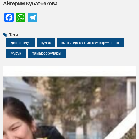
Айгерим Кубатбекова
Facebook
WhatsApp
Telegram
Теги:
ден-соолук
кулак
кышында кантип кам көрүү керек
мурун
тамак оорулары