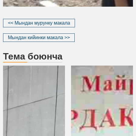
<< Мындан мурунку макала
Мындан кийинки макала >>
Тема боюнча