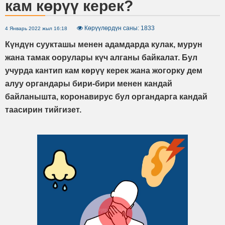
кам көрүү керек?
Көрүүлөрдүн саны: 1833
4 Январь 2022 жыл 16:18
Күндүн суукташы менен адамдарда кулак, мурун
жана тамак оорулары күч алганы байкалат. Бул
учурда кантип кам көрүү керек жана жогорку дем
алуу органдары бири-бири менен кандай
байланышта, коронавирус бул органдарга кандай
таасирин тийгизет.