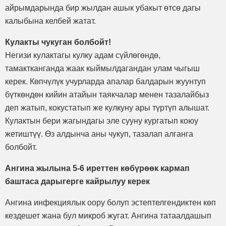
айрымдарында бир жылдан ашык убакыт өтсө дагы
калыбына келбей жатат.
Кулакты чукуган болбойт!
Негизи кулактагы кулку адам сүйлөгөндө,
тамактканганда жаак кыймылдагандан улам чыгыш
керек. Көпчүлүк учурларда апалар балдарын жуунтуп
бүткөндөн кийин атайын таякчалар менен тазалайбыз
деп жатып, кокустатып же кулкуну ары түртүп алышат.
Кулактын бери жагындагы эле сууну кургатып коюу
жетиштүү. Өз алдынча аны чукуп, тазалап алганга
болбойт.
Ангина жылына 5-6 иреттен көбүрөөк кармап
баштаса дарыгерге кайрылуу керек
Ангина инфекциялык оору болуп эстептелгендиктен көп
кездешет жана бул микроб жугат. Ангина татаалдашып