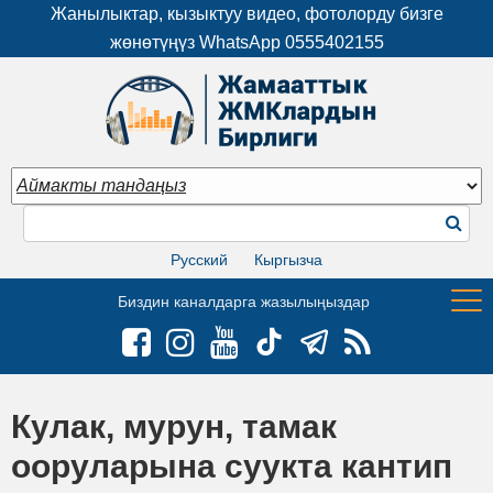
Жанылыктар, кызыктуу видео, фотолорду бизге
жөнөтүңүз WhatsApp
0555402155
Русский
Кыргызча
Биздин каналдарга жазылыңыздар
Кулак, мурун, тамак
ооруларына суукта кантип