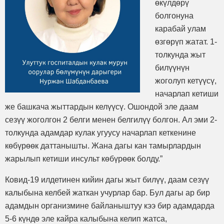
өкүлдөрү
болгонуна
карабай улам
өзгөрүп жатат. 1-
толкунда жыт
билүүнүн
жоголуп кетүүсү,
начарлап кетиши
же башкача жыттардын келүүсү. Ошондой эле даам
сезүү жоголгон 2 белги менен белгилүү болгон. Ал эми 2-
толкунда адамдар кулак угуусу начарлап кеткенине
көбүрөөк даттанышты. Жана дагы кан тамырлардын
жарылып кетиши инсульт көбүрөөк болду.”
Ковид-19 илдетинен кийин дагы жыт билүү, даам сезүү
калыбына келбей жаткан учурлар бар. Бул дагы ар бир
адамдын организмине байланыштуу кээ бир адамдарда
5-6 күндө эле кайра калыбына келип жатса,