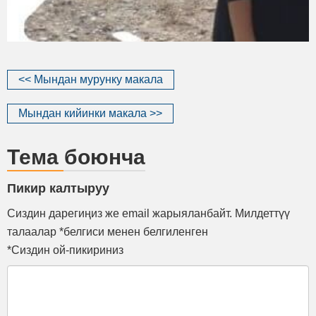
<< Мындан мурунку макала
Мындан кийинки макала >>
Тема боюнча
Пикир калтыруу
Сиздин дарегиңиз же email жарыяланбайт. Милдеттүү
талаалар *белгиси менен белгиленген
*Сиздин ой-пикириниз