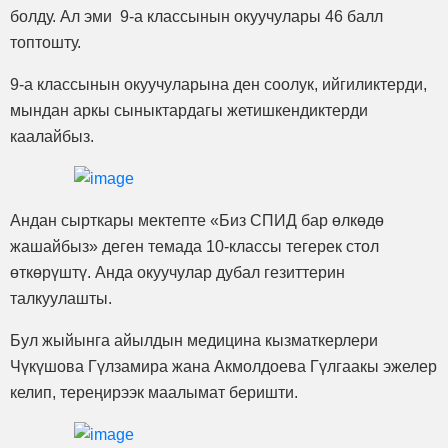
болду. Ал эми 9-а классынын окуучулары 46 балл
топтошту.
9-а классынын окуучуларына ден соолук, ийгиликтерди,
мындан аркы сыныктардагы жетишкендиктерди
каалайбыз.
Андан сырткары мектепте «Биз СПИД бар өлкөдө
жашайбыз» деген темада 10-классы тегерек стол
өткөрүштү. Анда окуучулар дубал гезиттерин
талкуулашты.
Бул жыйынга айылдын медицина кызматкерлери
Чүкүшова Гүлзамира жана Акмолдоева Гүлгаакы эжелер
келип, тереңирээк маалымат беришти.