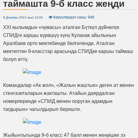
таймашта 9-б класс жеңди
Көрүүлөрдүн саны: 948
9 Декабрь 2013 жыл 12:04
XXI кылымдын «чумасы» аталган Бүткүл дүйнөлүк
СПИДге каршы күрөшүү күнү Куланак айылынын
Аралбаев орто мектебинде белгиленди. Аталган
мектептин 9-класстар арасында СПИДке каршы таймаш
болуп өттү.
Командалар «Ак жол», «Жалын жаштык» деген ат менен
стенгазеталарын жакташты. Атайын даярдалган
номерлеринде «СПИД менен ооруган адамдын
тагдырын» чагылдырып беришти.
Жыйынтыгында 9-б класс 47 балл менен жеңишке ээ