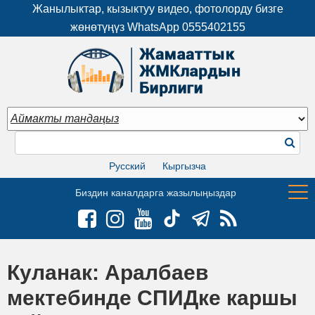
Жанылыктар, кызыктуу видео, фотолорду бизге
жөнөтүңүз WhatsApp
0555402155
Русский
Кыргызча
Биздин каналдарга жазылыңыздар
Куланак: Аралбаев
мектебинде СПИДке каршы