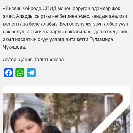
«Биздин чөйрөдө СПИД менен ооруган адамдар жок
эмес. Аларды сырткы келбетинен эмес, кандын анализи
менен гана биле алабыз. Бул ооруну жугузуп албоо үчүн
сак болуп, өз гигиенанарды сактагыла»,- деп өз кеңешин,
акыл насаатын окуучуларга айта кетти Гүлзамира
Чүкүшова.
Автор: Дания Талгатбекова
Facebook
WhatsApp
Telegram