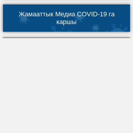
Жамааттык Медиа COVID-19 га
каршы
Биз жөнүндө
Ассоциация жөнүндө
Биздин команда
Биздин иш-чаралар
Жамааттык мультимедиа борборлору
Жамааттык үналгылар