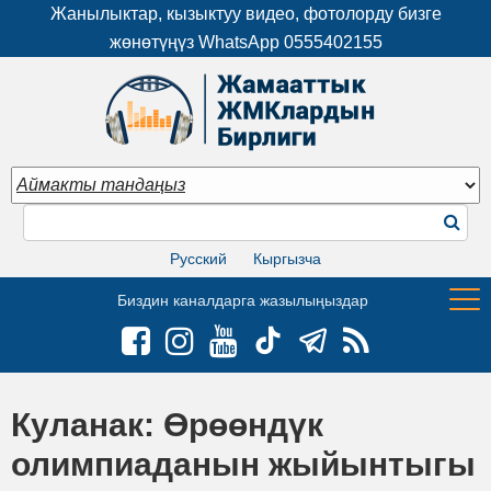
Жанылыктар, кызыктуу видео, фотолорду бизге
жөнөтүңүз WhatsApp
0555402155
Русский
Кыргызча
Биздин каналдарга жазылыңыздар
Куланак: Өрөөндүк
олимпиаданын жыйынтыгы