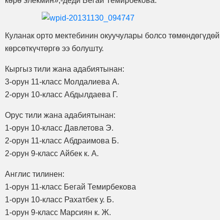
көрө элекмин»,-деди Бегай Темирбекова.
Куланак орто мектебинин окуучулары болсо төмөндөгүдөй
көрсөткүчтөргө ээ болушту.
Кыргыз тили жана адабиятынан:
3-орун 11-класс Молдалиева А.
2-орун 10-класс Абдылдаева Г.
Орус тили жана адабиятынан:
1-орун 10-класс Давлетова Э.
2-орун 11-класс Абдраимова Б.
2-орун 9-класс Айбек к. А.
Англис тилинен:
1-орун 11-класс Бегай Темирбекова
1-орун 10-класс Рахатбек у. Б.
1-орун 9-класс Марсиян к. Ж.