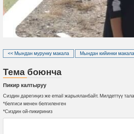
<< Мындан мурунку макала
Мындан кийинки макала
Тема боюнча
Пикир калтыруу
Сиздин дарегиңиз же email жарыяланбайт. Милдеттүү тал
*белгиси менен белгиленген
*Сиздин ой-пикириниз