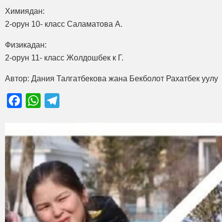
Химиядан:
2-орун 10- класс Саламатова А.
Физикадан:
2-орун 11- класс Жолдошбек к Г.
Автор: Дания Талгатбекова жана Бекболот Рахатбек уулу
Facebook
WhatsApp
Telegram