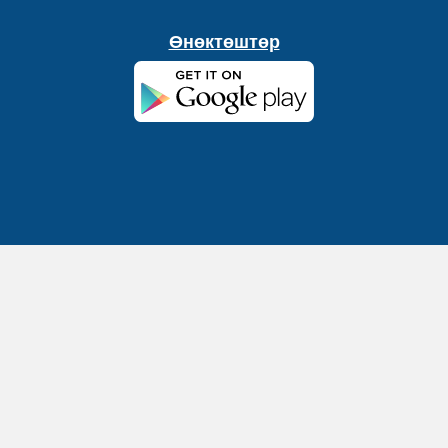
Өнөктөштөр
Сайтта көрсөтүлгөн материалдарды көчүрүү редакциянын
уруксаты менен жана булакка активдүү
гипершилтемени милдеттүү түрдө көрсөтүү менен гана мүмкүн.