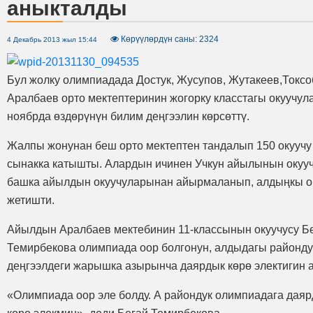
аныкталды
Көрүүлөрдүн саны: 2324
4 Декабрь 2013 жыл 15:44
Бул жолку олимпиадада Достук, Жусупов, Жутакеев,Токсо
Аралбаев орто мектептеринин жогорку класстагы окуучул
ноябрда өздөрүнүн билим деңгээлин көрсөттү.
Жалпы жонунан беш орто мектептен тандалып 150 окуучу
сынакка катышты. Алардын ичинен Учкун айылынын окуу
башка айылдын окуучуларынан айырмаланып, алдыңкы о
жетишти.
Айылдын Аралбаев мектебинин 11-классынын окуучусу Б
Темирбекова олимпиада оор болгонун, алдыдагы районду
деңгээлдеги жарышка азырынча даярдык көрө электигин а
«Олимпиада оор эле болду. А райондук олимпиадага дая