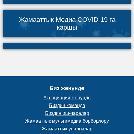
Жамааттык Медиа COVID-19 га
каршы
Биз жөнүндө
Ассоциация жөнүндө
Биздин команда
Биздин иш-чаралар
Жамааттык мультимедиа борборлору
Жамааттык үналгылар