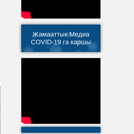
Жамааттык Медиа
COVID-19 га каршы