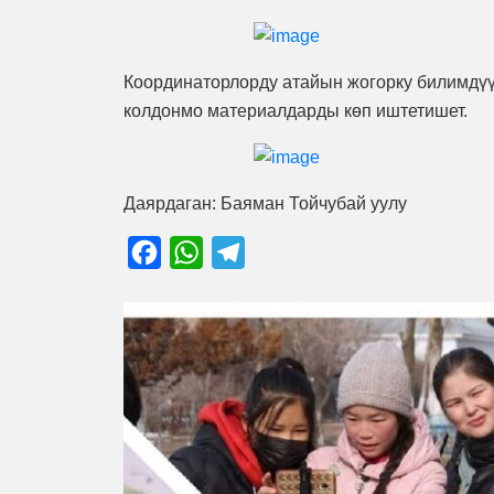
Координаторлорду атайын жогорку билимдүү
колдонмо материалдарды көп иштетишет.
Даярдаган: Баяман Тойчубай уулу
Facebook
WhatsApp
Telegram