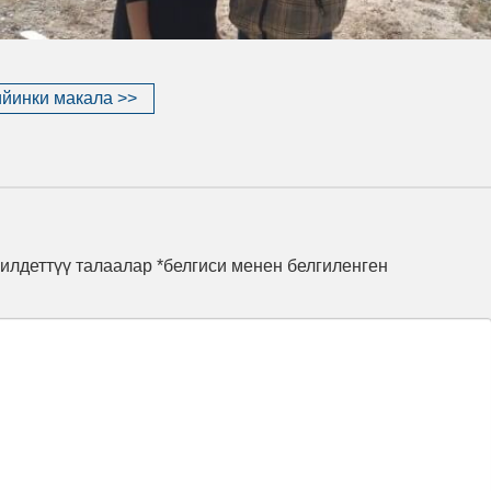
йинки макала >>
илдеттүү талаалар *белгиси менен белгиленген