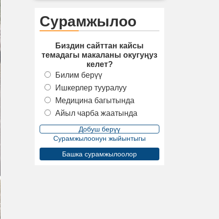
Сурамжылоо
Биздин сайттан кайсы
темадагы макаланы окугуңуз
келет?
Билим берүү
Ишкерлер тууралуу
Медицина багытында
Айыл чарба жаатында
Сурамжылоонун жыйынтыгы
Башка сурамжылоолор