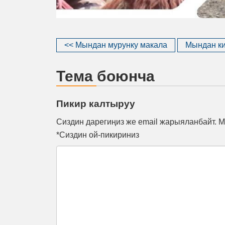
<< Мындан мурунку макала
Мындан ки
Тема боюнча
Пикир калтыруу
Сиздин дарегиңиз же email жарыяланбайт. М
*Сиздин ой-пикириниз