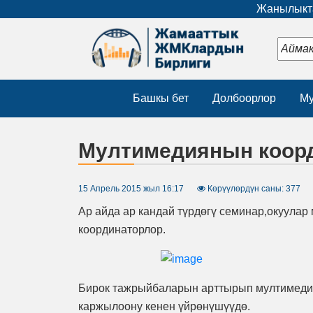
Жанылыкта
Башкы бет
Долбоорлор
Му
Мултимедиянын коор
15 Апрель 2015 жыл 16:17
Көрүүлөрдүн саны: 377
Ар айда ар кандай түрдөгү семинар,окуула
координаторлор.
Бирок тажрыйбаларын арттырып мултимедия 
каржылоону кенен үйрөнүшүүдө.