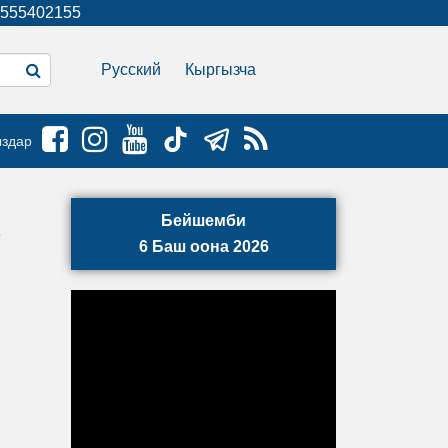
555402155
Русский
Кыргызча
ыздар
Бейшемби
6 Баш оона 2026