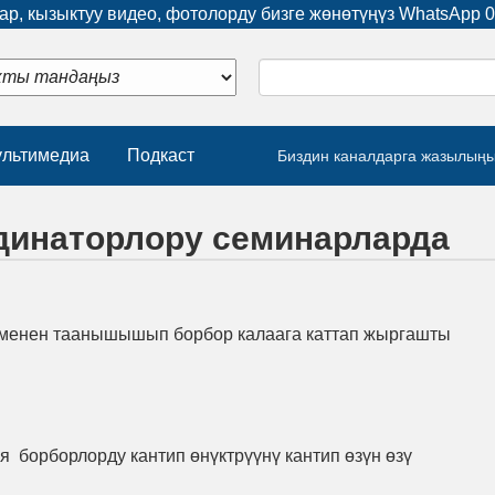
р, кызыктуу видео, фотолорду бизге жөнөтүңүз WhatsApp
0
льтимедиа
Подкаст
Биздин каналдарга жазылың
динаторлору семинарларда
р менен таанышышып борбор калаага каттап жыргашты
борборлорду кантип өнүктрүүнү кантип өзүн өзү