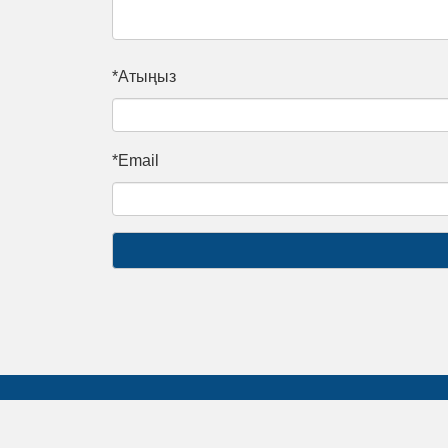
*Атыңыз
*Email
Биз жөнүндө
Ассоциация жөнүндө