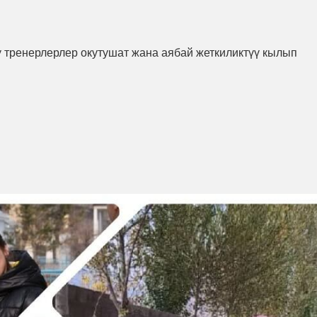
 тренерлерлер окутушат жана аябай жеткиликтүү кылып