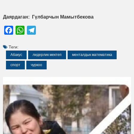
Даярдаган: Гүлбарчын Мамытбекова
Facebook
WhatsApp
Telegram
Теги:
Абакус
лидерлик мектеп
менталдык математика
спорт
чуркоо