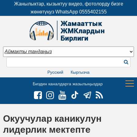
Жанылыктар, кызыктуу видео, фотолорду бизге
жөнөтүңүз WhatsApp
0555402155
Русский
Кыргызча
Биздин каналдарга жазылыңыздар
Окуучулар каникулун
лидерлик мектепте