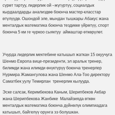
сүрөт тартуу, лидерлик ой –жүгүртүү, социалдык
кырдаалдарды анализдөө боюнча мастер-класстар
өтүлүүдө. Ошондой эле, мындан тышкары Абакус жана
менталдык математика боюнча тездикке үйрөтүү, спорт
боюнча 5 км ге чуркоо сыяктуу аймаштар өткөрүлөт.
Учурда лидерлик мектебине катышып жаткан 15 окуучуга
Шенмо Европа вице-президенти, эл аралык тренер,
билимди жана илимди өнүктүрүү боюнча тренерлер
Нурмира Жамангулова жана Шенмо Ала-Тоо директору
Саматбек уулу Темирлан тренерлик кылууда.
Эске салсак, Керимбекова Каным, Шерипбеков Акбар
жана Шерипбекова Жанбике Малайзияда өткөн
менталдык математика боюнча дүйнөлүк олимпиадага
катышып, байгелүү орунга ээ болушкан.