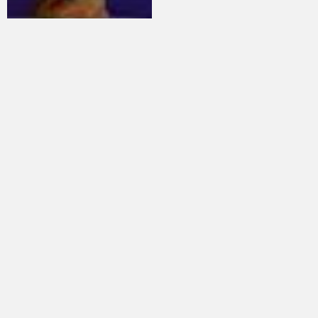
Футбол боюнча дүйнө
Республикалык мелдеште
чемпионаты аяктады
Жалал-Абад облусу 3-орунду
камсыздап, 1 миллион сомдук
байгеге ээ болду
Пикир калтыруу
Сиздин дарегиңиз же email жарыяланбайт. Милдеттүү
талаалар *белгиси менен белгиленген
*Сиздин ой-пикириниз