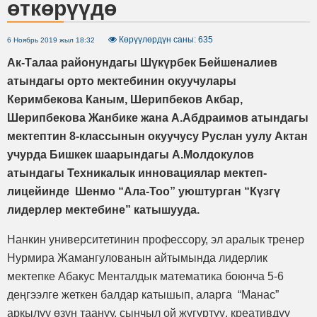
өткөрүүдө
Көрүүлөрдүн саны: 635
6 Ноябрь 2019 жыл 18:32
Ак-Талаа районундагы Шүкүрбек Бейшеналиев
атындагы орто мектебинин окуучулары
Керимбекова Каным, Шерипбеков Акбар,
Шерипбекова Жанбике жана А.Абдраимов атындагы
мектептин 8-классынын окуучусу Руслан уулу Актан
учурда Бишкек шаарындагы А.Молдокулов
атындагы Техникалык инновациялар мектеп-
лицейинде Шенмо “Ала-Тоо” уюштурган “Күзгү
лидерлер мектебине” катышууда.
Нанкин университетинин профессору, эл аралык тренер
Нурмира Жамангулованын айтымында лидерлик
мектепке Абакус Менталдык математика боюнча 5-6
деңгээлге жеткен балдар катышып, аларга “Манас”
аркылуу өзүн таануу, сынчыл ой жүгүртүү, креативдүү