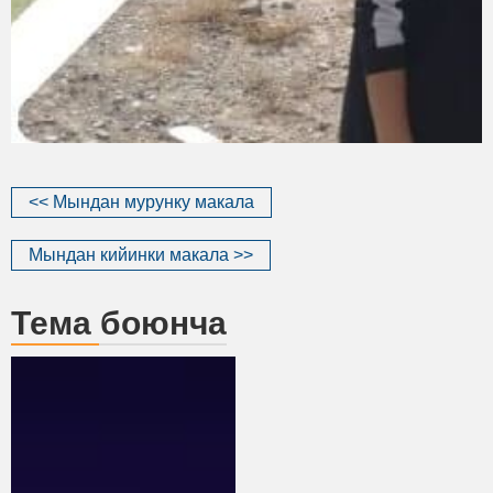
<< Мындан мурунку макала
Мындан кийинки макала >>
Тема боюнча