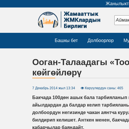
Жанылыкта
Башкы бет
Долбоорлор
Му
Ооган-Талаадагы «То
көйгөйлөрү
7 Декабрь 2014 жыл 13:34
Көрүүлөрдүн саны: 465
Бакчада 100дөн ашык бала тарбияланып к
айылдардан да балдар келип тарбияланы
долбоордун негизинде чакан аянтча кур
билдирип келишет. Анткен менен, бакчад
кабарчылар баяндайт.