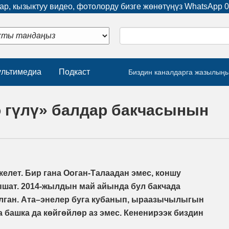
р, кызыктуу видео, фотолорду бизге жөнөтүңүз WhatsApp
0
льтимедиа
Подкаст
Биздин каналдарга жазылың
о гүлү» балдар бакчасынын
елет. Бир гана Ооган-Талаадан эмес, коншу
шат. 2014-жылдын май айында бул бакчада
улган. Ата–энелер буга кубанып, ыраазычылыгын
а башка да көйгөйлөр аз эмес. Кененирээк биздин