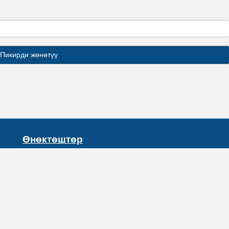
Өнөктөштөр