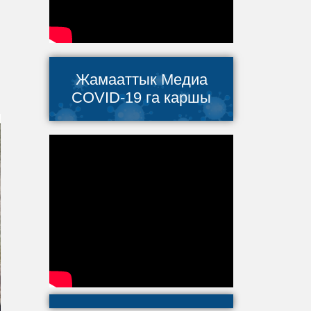
Жамааттык Медиа
COVID-19 га каршы