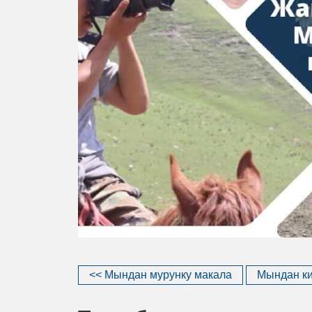
<< Мындан мурунку макала
Мындан ки