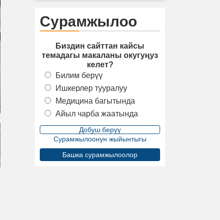
Сурамжылоо
Биздин сайттан кайсы
темадагы макаланы окугуңуз
келет?
Билим берүү
Ишкерлер тууралуу
Медицина багытында
Айыл чарба жаатында
Сурамжылоонун жыйынтыгы
Башка сурамжылоолор