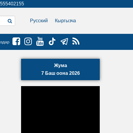
555402155
Русский
Кыргызча
ыздар
Жума
7 Баш оона 2026