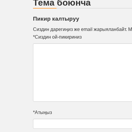
Тема боюнча
Пикир калтыруу
Сиздин дарегиңиз же email жарыяланбайт. М
*Сиздин ой-пикириниз
*Атыңыз