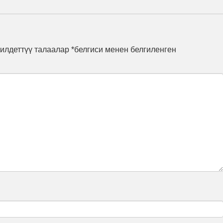
илдеттүү талаалар *белгиси менен белгиленген