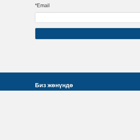
*Email
Биз жөнүндө
Ассоциация жөнүндө
Биздин команда
Биздин иш-чаралар
Жамааттык мультимедиа борборлору
Жамааттык үналгылар