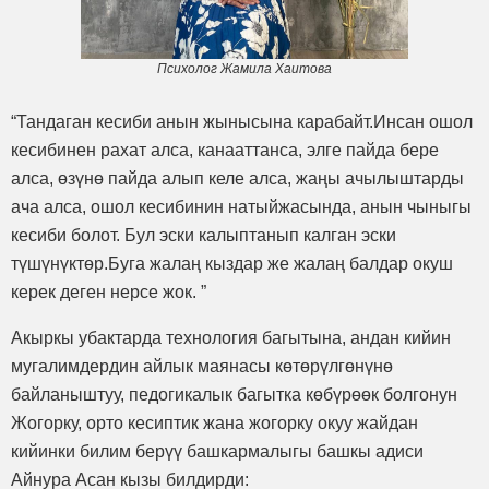
Психолог Жамила Хаитова
“Тандаган кесиби анын жынысына карабайт.Инсан ошол
кесибинен рахат алса, канааттанса, элге пайда бере
алса, өзүнө пайда алып келе алса, жаңы ачылыштарды
ача алса, ошол кесибинин натыйжасында, анын чыныгы
кесиби болот. Бул эски калыптанып калган эски
түшүнүктөр.Буга жалаң кыздар же жалаң балдар окуш
керек деген нерсе жок. ”
Акыркы убактарда технология багытына, андан кийин
мугалимдердин айлык маянасы көтөрүлгөнүнө
байланыштуу, педогикалык багытка көбүрөөк болгонун
Жогорку, орто кесиптик жана жогорку окуу жайдан
кийинки билим берүү башкармалыгы башкы адиси
Айнура Асан кызы билдирди: