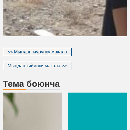
<< Мындан мурунку макала
Мындан кийинки макала >>
Тема боюнча