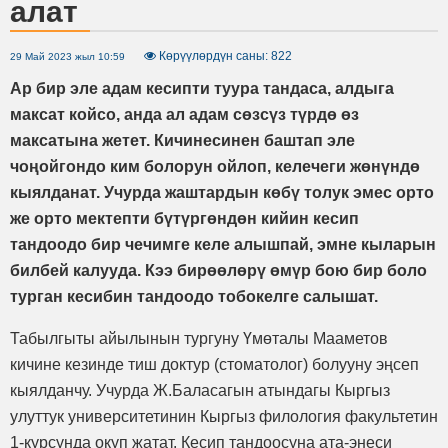
алат
Көрүүлөрдүн саны: 822
29 Май 2023 жыл 10:59
Ар бир эле адам кесипти туура тандаса, алдыга
максат койсо, анда ал адам сөзсүз түрдө өз
максатына жетет. Кичинесинен баштап эле
чоңойгондо ким болорун ойлоп, келечеги жөнүндө
кыялданат. Учурда жаштардын көбү толук эмес орто
же орто мектепти бүтүргөндөн кийин кесип
тандоодо бир чечимге келе алышпай, эмне кыларын
билбей калууда. Кээ бирөөлөрү өмүр бою бир боло
турган кесибин тандоодо тобокелге салышат.
Табылгыты айылынын тургуну Үмөталы Мааметов
кичине кезинде тиш доктур (стоматолог) болууну эңсеп
кыялданчу. Учурда Ж.Баласагын атындагы Кыргыз
улуттук университетинин Кыргыз филология факультетин
1-курсунда окуп жатат. Кесип тандоосуна ата-энеси