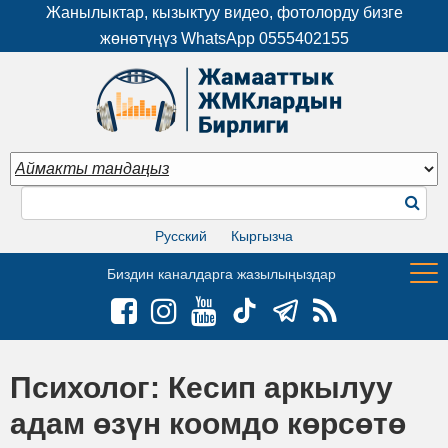
Жанылыктар, кызыктуу видео, фотолорду бизге
жөнөтүңүз WhatsApp
0555402155
Русский
Кыргызча
Биздин каналдарга жазылыңыздар
Психолог: Кесип аркылуу
адам өзүн коомдо көрсөтө