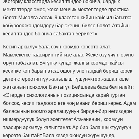
Жогорку класстарда кесип тандоо боюнча, бардык
мектептерде эмес, жеке менчик мектептерде практика
болот. Мисалга алсак, 9-класстан кийин кайсыл багытка
көбүрөөк жөндөмдөрү бар экенин билсе болот. Атайын
кесип тандоо боюнча сабактар берилет.»
Кесип аркылуу бала өзүн коомдо көрсөтө алат.
Мамлекетке таасирин тийгизе алат. Жеке өзү үчүн, өзүнө
орун таба алат. Бүгүнкү күндө, жалпы коомдо, кайсы
кесипке көп барып атса, ошону эле тандай бериш керек
деген стереотиптүү жаңылыш түшүнүктөр жашап келе
жатканын психолог Бактыгүл Бейшеева баса белгилейт:
«Эгерде психологиянын позициясында карай турган
болсок, кесип тандоого өтө чоң маани бериш керек. Адам
баласынын коомго аралашуунун бирден-бир негиздери
ишмердүүлүк болуп эсептелет.Ата-эненин , коомдун
таасири аркылуу калыптанат. Ар бир бала шыктуулугун
көрсөтө баштайт.Бала кезде оюндун жүрүшүндө,