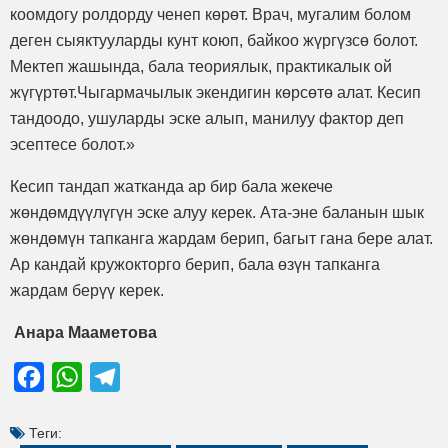
коомдогу ролдорду ченеп көрөт. Врач, мугалим болом
деген сыяктууларды кунт коюп, байкоо жүргүзсө болот.
Мектеп жашында, бала теориялык, практикалык ой
жүгүртөт.Чыгармачылык экендигин көрсөтө алат. Кесип
тандоодо, ушуларды эске алып, манилуу фактор деп
эсептесе болот.»
Кесип тандап жатканда ар бир бала жекече
жөндөмдүүлүгүн эске алуу керек. Ата-эне баланын шык
жөндөмүн тапканга жардам берип, багыт гана бере алат.
Ар кандай кружокторго берип, бала өзүн тапканга
жардам берүү керек.
Анара Мааметова
Facebook
WhatsApp
Telegram
Теги: