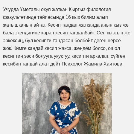
Учурда Үмөталы окуп жаткан Кыргыз филология
факультетинде тайпасында 16 кыз билим алып
жатышканын айтат. Кесип тандап жатканда анын кыз же
бала экендигине карап кесип тандалбайт. Сен кызсың же
эркексиң, бул кесипти тандасан болбойт деген нерсе
жок. Кимге кандай кесип жакса, жөндөм болсо, ошол
кесиптин ээси болууга укуктуу, кесипти аркалап, сүйгөн
кесибин тандай алат дейт Психолог Жамила Хаитова: