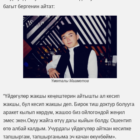
багыт бергенин айтат:
Үмөталы Мааметов
“Үйдөгүлөр жакшы кеңештерин айтышты ал кесип
жакшы, бул кесип жакшы деп. Бирок тиш доктур болууга
аракет кылып көрдүм, жашоо биз ойлогондой жеңил
эмес экен.Окуу жайга өтүү дагы кыйын болду. Ошентип
өтө албай калдым. Учурдагы үйдөгүлөр айткан кесипке
тапшыргам, тапшырганыма эч качан өкүнбөйм».