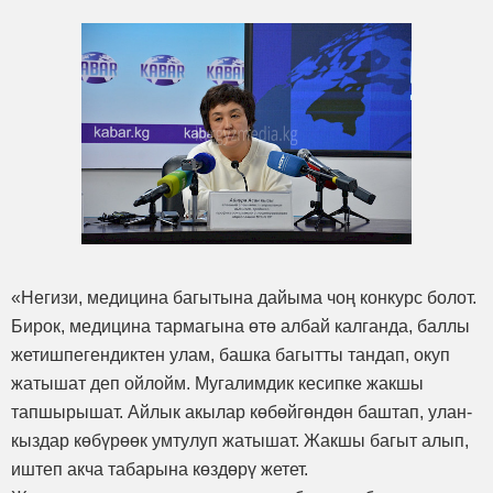
«Негизи, медицина багытына дайыма чоң конкурс болот.
Бирок, медицина тармагына өтө албай калганда, баллы
жетишпегендиктен улам, башка багытты тандап, окуп
жатышат деп ойлойм. Мугалимдик кесипке жакшы
тапшырышат. Айлык акылар көбөйгөндөн баштап, улан-
кыздар көбүрөөк умтулуп жатышат. Жакшы багыт алып,
иштеп акча табарына көздөрү жетет.