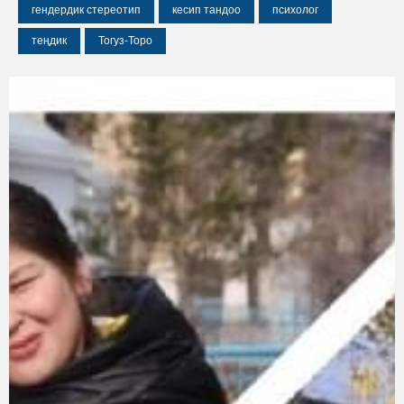
гендердик стереотип
кесип тандоо
психолог
теңдик
Тогуз-Торо